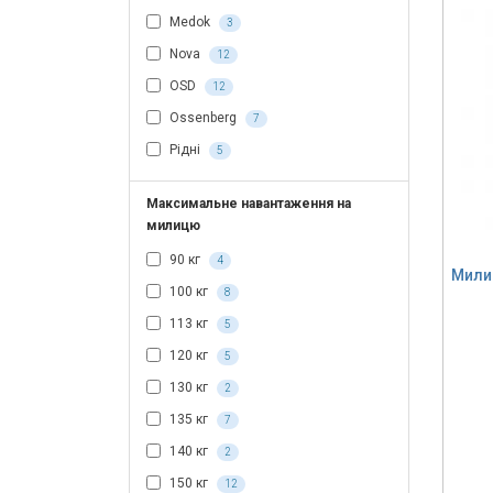
Medok
3
Nova
12
OSD
12
Ossenberg
7
Рідні
5
Максимальне навантаження на
милицю
90 кг
4
Милиц
100 кг
8
113 кг
5
120 кг
5
130 кг
2
135 кг
7
140 кг
2
150 кг
12