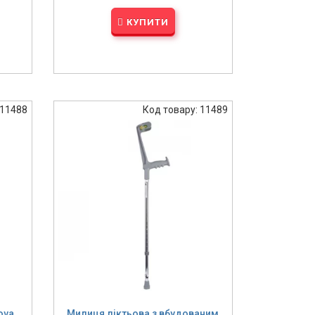
КУПИТИ
 11488
Код товару: 11489
ova
Милиця ліктьова з вбудованим