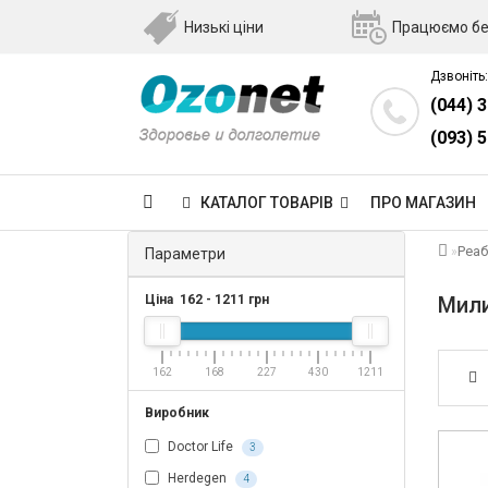
Низькі ціни
Працюємо бе
Дзвоніть:
(044) 
(093) 
КАТАЛОГ ТОВАРІВ
ПРО МАГАЗИН
Реаб
Параметри
Ціна
162
-
1211
грн
Мили
162
168
227
430
1211
Виробник
Doctor Life
3
Herdegen
4