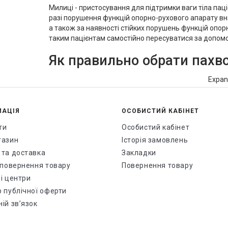
Милиці - пристосування для підтримки ваги тіла паці
разі порушення функцій опорно-рухового апарату внас
а також за наявності стійких порушень функцій опор
таким пацієнтам самостійно пересуватися за допомог
Як правильно обрати пахво
Щоб вибрати пахвові милиці, треба встати рівно, заа
Expa
підлогу на відстані 15 см від ноги (вперед і трохи вб
западини має бути як мінімальна кількість 4 см. У р
визначити довжину милиць по іншому: елементарно а
МАЦІЯ
ОСОБИСТИЙ КАБІНЕТ
ти
Милиці з опорою під лікот
Особистий кабінет
газин
Історія замовлень
При виборі милиць з опорою під лікоть треба уперти м
 та доставка
Закладки
просунути руку в манжету. Манжета має перебувати 
і повернення товару
Повернення товару
нижче зовнішньої частини ліктя.
і центри
Милиці з регульованою ви
р публічної оферти
ій зв’язок
Слід зазначити, власне що останнім часом велика к
параметра, як величина, тому що їхня довжина має