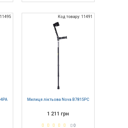
 11495
Код товару: 11491
04PA
Милиця ліктьова Nova B7815PC
1 211 грн
0