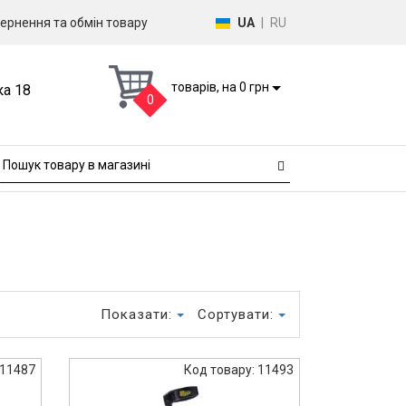
ернення та обмін товару
UA
|
RU
товарів, на 0 грн
ка 18
0
Показати:
Сортувати:
 11487
Код товару: 11493