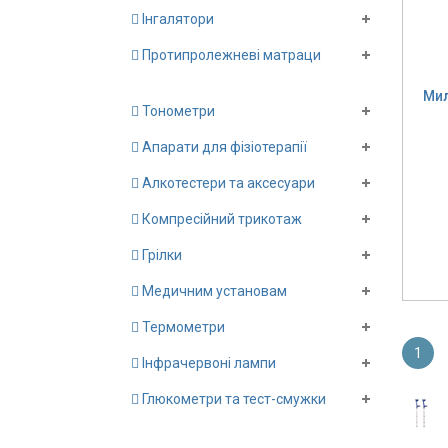
Інгалятори
Протипролежневі матраци
Мил
Тонометри
Апарати для фізіотерапії
Алкотестери та аксесуари
Компресійний трикотаж
Грілки
Медичним установам
Термометри
1
Інфрачервоні лампи
Глюкометри та тест-смужки