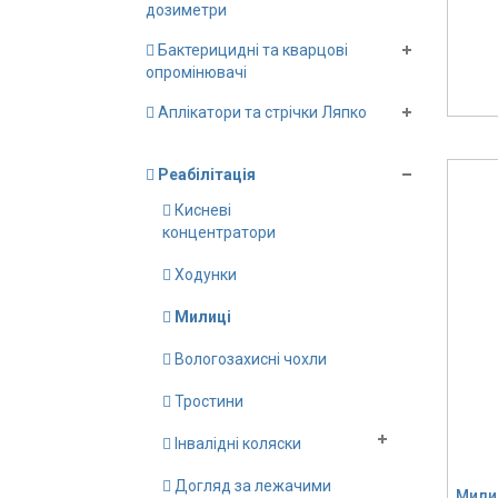
дозиметри
Бактерицидні та кварцові
опромінювачі
Аплікатори та стрічки Ляпко
Реабілітація
Кисневі
концентратори
Ходунки
Милиці
Вологозахисні чохли
Тростини
Інвалідні коляски
Догляд за лежачими
Милиц