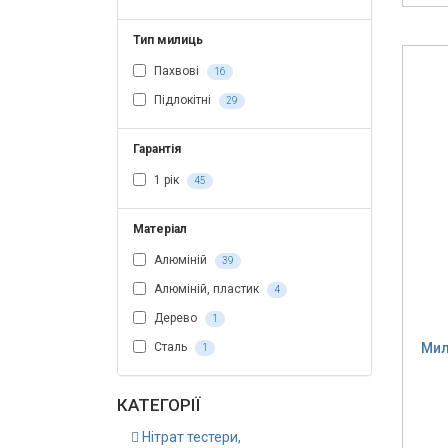
Тип милиць
Пахвові
16
Підлокітні
29
Гарантія
1 рік
45
Матеріал
Алюміній
39
Алюміній, пластик
4
Дерево
1
Мил
Сталь
1
КАТЕГОРІЇ
Нітрат тестери,