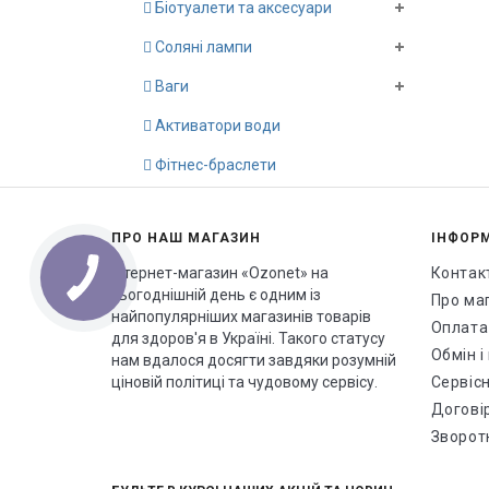
Біотуалети та аксесуари
Соляні лампи
Ваги
Активатори води
Фітнес-браслети
ПРО НАШ МАГАЗИН
ІНФОР
Інтернет-магазин «Ozonet» на
Контак
сьогоднішній день є одним із
Про ма
найпопулярніших магазинів товарів
Оплата
для здоров'я в Україні. Такого статусу
Обмін 
нам вдалося досягти завдяки розумній
ціновій політиці та чудовому сервісу.
Сервісн
Догові
Зворотн