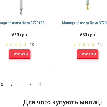
иця пахвова Nova B7201AB
Милиця пахвова Nova B72
660 грн
653 грн
0
0
КУПИТИ
КУПИТИ
2
3
4
>
>|
Для чого купують милиці