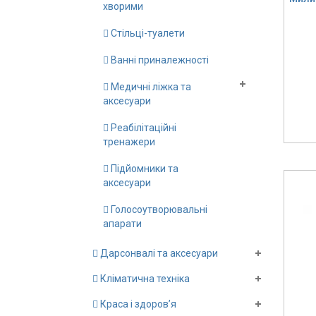
хворими
Стільці-туалети
Ванні приналежності
Медичні ліжка та
аксесуари
Реабілітаційні
тренажери
Підйомники та
аксесуари
Голосоутворювальні
апарати
Дарсонвалі та аксесуари
Кліматична техніка
Краса і здоров’я