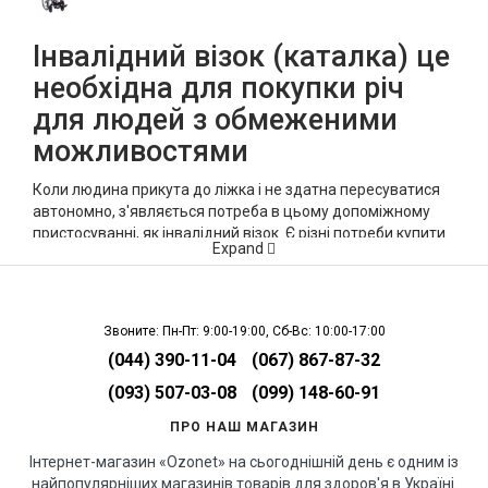
Інвалідний візок (каталка) це
необхідна для покупки річ
для людей з обмеженими
можливостями
Коли людина прикута до ліжка і не здатна пересуватися
автономно, з'являється потреба в цьому допоміжному
пристосуванні, як інвалідний візок. Є різні потреби купити
Expand
цей засіб для пересування. Це і короткочасна втрата
здатності бродити через пошкодження опорно-рухового
апарату, і вроджена хвороба, як ДЦП, і відповідальна,
незворотна травма. Унаслідок цього крісла-каталки
Звоните: Пн-Пт: 9:00-19:00, Сб-Вс: 10:00-17:00
суттєво відрізняються за об'ємом, призначенням,
(044) 390-11-04
(067) 867-87-32
системою і, отже, ціною. Ключове завдання кожного
різновиду пристосування - гарантувати людині
(093) 507-03-08
(099) 148-60-91
ймовірність пересуватися автономно або ж за підтримки
ПРО НАШ МАГАЗИН
персоналу, що доглядає. Наразі є кілька категорій виробів
за типом управління: механічні та електроприводні
Інтернет-магазин «Ozonet» на сьогоднішній день є одним із
інвалідні крісла.
найпопулярніших магазинів товарів для здоров'я в Україні.