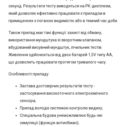
секунд. Результати тесту виводяться на РК-дисплеєм,
який дозволяє ефективно працювати з приладом в
приміщеннях з поганою видимістю або в темний час доби.
Також прилад має такі функції: захист від обману,
використання мундштука зі зворотним клапаном,
вбудований висувний мундштук, лічильник тестів.
Живлення здійснюється від двох батарей 1,5V типу АА,
що дозволить працювати протягом тривалого часу.
Особливості приладу:
Застава достовірних результатів тесту -
застосування високоточного електрохімічного
сенсора;
Прилад володіє системою контролю видиху;
Спеціальна будова унеможливлює будь-які
симуляції (функція антиобман);