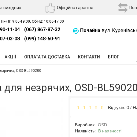
з вихідних
Офіційна гарантія
Пов
 Пн-Пт: 9:00-19:00, Сб-Нд: 10:00-17:00
390-11-04
(067) 867-87-32
Почайна
вул. Куренівсь
507-03-08
(099) 148-60-91
АКЦІЇ
ОПЛАТА ТА ДОСТАВКА
КОНТАКТИ
БЛОГ
незрячих, OSD-BL590200
 для незрячих, OSD-BL5902
Відгуків: 0
Н
/
Виробник:
OSD
Наявність:
В наявності