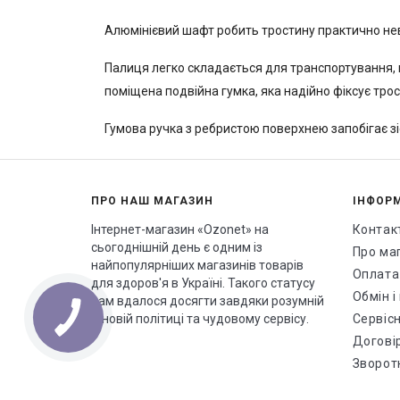
Алюмінієвий шафт робить тростину практично нев
Палиця легко складається для транспортування, м
поміщена подвійна гумка, яка надійно фіксує трос
Гумова ручка з ребристою поверхнею запобігає з
ПРО НАШ МАГАЗИН
ІНФОР
Інтернет-магазин «Ozonet» на
Контак
сьогоднішній день є одним із
Про ма
найпопулярніших магазинів товарів
Оплата
для здоров'я в Україні. Такого статусу
Обмін 
нам вдалося досягти завдяки розумній
ціновій політиці та чудовому сервісу.
Сервісн
Догові
Зворотн