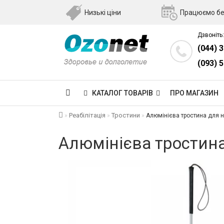
Низькі ціни
Працюємо бе
Дзвоніть:
(044) 
(093) 
КАТАЛОГ ТОВАРІВ
ПРО МАГАЗИН
Реабілітація
Тростини
Алюмінієва тростина для 
Алюмінієва тростина