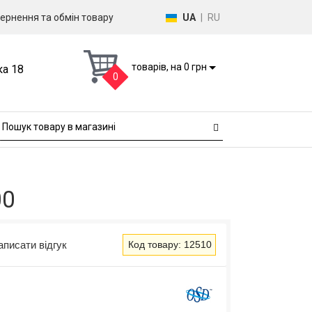
ернення та обмін товару
UA
|
RU
товарів, на 0 грн
ка 18
0
00
аписати відгук
Код товару: 12510