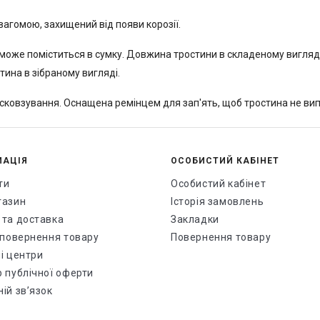
агомою, захищений від появи корозії.
оже поміститься в сумку. Довжина тростини в складеному вигляді 
тина в зібраному вигляді.
ісковзування. Оснащена ремінцем для зап'ять, щоб тростина не вип
МАЦІЯ
ОСОБИСТИЙ КАБІНЕТ
ти
Особистий кабінет
газин
Історія замовлень
 та доставка
Закладки
і повернення товару
Повернення товару
і центри
р публічної оферти
ій зв’язок