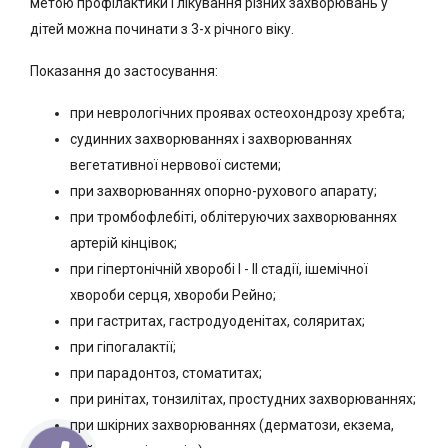
метою профілактики і лікування різних захворювань у
дітей можна починати з 3-х річного віку.
Показання до застосування:
при неврологічних проявах остеохондрозу хребта;
судинних захворюваннях і захворюваннях
вегетативної нервової системи;
при захворюваннях опорно-рухового апарату;
при тромбофлебіті, облітеруючих захворюваннях
артерій кінцівок;
при гіпертонічній хворобі I - II стадії, ішемічної
хвороби серця, хвороби Рейно;
при гастритах, гастродуоденітах, соляритах;
при гіпогалактії;
при парадонтоз, стоматитах;
при ринітах, тонзилітах, простудних захворюваннях;
при шкірних захворюваннях (дерматози, екзема,