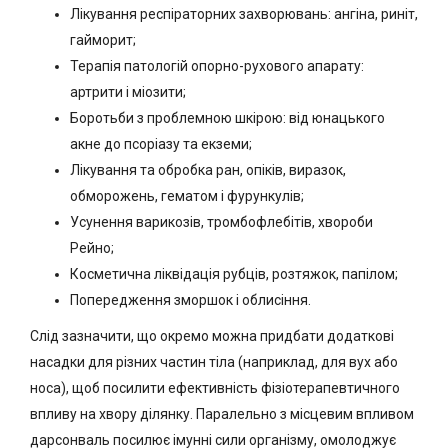
Лікування респіраторних захворювань: ангіна, риніт,
гайморит;
Терапія патологій опорно-рухового апарату:
артрити і міозити;
Боротьби з проблемною шкірою: від юнацького
акне до псоріазу та екземи;
Лікування та обробка ран, опіків, виразок,
обморожень, гематом і фурункулів;
Усунення варикозів, тромбофлебітів, хвороби
Рейно;
Косметична ліквідація рубців, розтяжок, папілом;
Попередження зморшок і облисіння.
Слід зазначити, що окремо можна придбати додаткові
насадки для різних частин тіла (наприклад, для вух або
носа), щоб посилити ефективність фізіотерапевтичного
впливу на хвору ділянку. Паралельно з місцевим впливом
дарсонваль посилює імунні сили організму, омолоджує