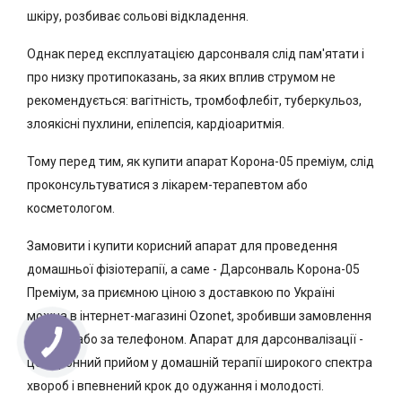
шкіру, розбиває сольові відкладення.
Однак перед експлуатацією дарсонваля слід пам'ятати і
про низку протипоказань, за яких вплив струмом не
рекомендується: вагітність, тромбофлебіт, туберкульоз,
злоякісні пухлини, епілепсія, кардіоаритмія.
Тому перед тим, як купити апарат Корона-05 преміум, слід
проконсультуватися з лікарем-терапевтом або
косметологом.
Замовити і купити корисний апарат для проведення
домашньої фізіотерапії, а саме - Дарсонваль Корона-05
Преміум, за приємною ціною з доставкою по Україні
можна в інтернет-магазині Ozonet, зробивши замовлення
на сайті або за телефоном. Апарат для дарсонвалізації -
це коронний прийом у домашній терапії широкого спектра
хвороб і впевнений крок до одужання і молодості.