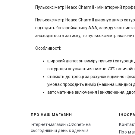
Пульсоксіметр Heaco Charm II - мініатюрний проф
Пульсоксіметр Heaco Charm II виконує вимір сатураці
підходить батарейка типу ААА, заряду якої вист
знаходиться в затиску, то пульсоксіметр включит
Особливості:
широкий діапазон виміру пульсу і сатурації
сатурація опускається нижче 70% і звичайні
стійкість до трясці за рахунок відмінної фі
умовах проходить вимір (машина швидкої до
автоматичне включення і виключення, двоп
ПРО НАШ МАГАЗИН
ІНФОР
Інтернет-магазин «Ozonet» на
Контак
сьогоднішній день є одним із
Про ма