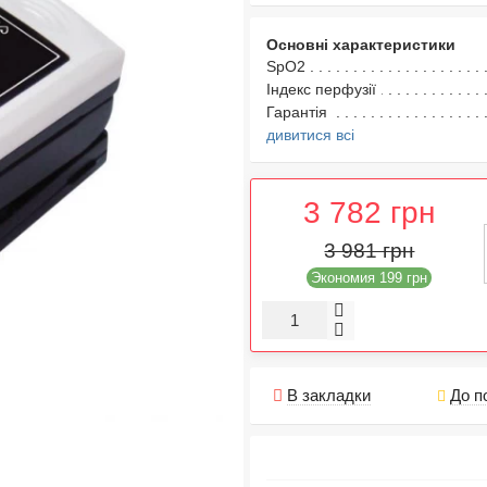
Основні характеристики
SpO2
Індекс перфузії
Гарантія
дивитися всі
3 782 грн
3 981 грн
Экономия 199 грн
В закладки
До п