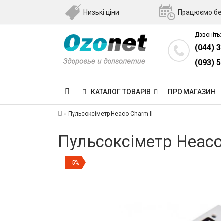
Низькі ціни
Працюємо бе
Дзвоніть:
(044) 
(093) 
КАТАЛОГ ТОВАРІВ
ПРО МАГАЗИН
Пульсоксіметр Heaco Charm II
Пульсоксіметр Heaco
-5%