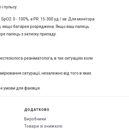
і пульсу.
 SpO2: 0 - 100%, а PR: 15-300 уд / хв. Для монітора
ом, якщо батарея розряджена. Якщо ваш палець
ере палець з затиску приладу.
естезіолога-реаніматолога, в тих ситуаціях коли
вимірювання сатурації, незалежно від того в яких
і умови для фахівця.
ДОДАТКОВО
Виробники
Товари зі знижкою