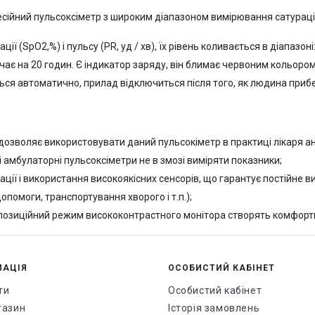
есійний пульсоксіметр з широким діапазоном вимірювання сатурації 
ї (SpO2,%) і пульсу (PR, уд / хв), їх рівень коливається в діапазоні:
ачає на 20 годин. Є індикатор заряду, він блимає червоним кольор
ься автоматично, прилад відключиться після того, як людина приб
 дозволяє використовувати даний пульсокіметр в практиці лікаря ан
 амбулаторні пульсоксіметри не в змозі виміряти показники;
ксації і використання високоякісних сенсорів, що гарантує постійне 
помоги, транспортування хворого і т.п.);
озиційний режим висококонтрастного монітора створять комфортн
МАЦІЯ
ОСОБИСТИЙ КАБІНЕТ
ти
Особистий кабінет
газин
Історія замовлень