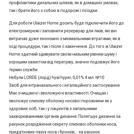
профілактики дихальних шляхів, як в домашніх умовах,
так і брати його з собою в подорожі і поїздки.
Для роботи Ulaizer Home досить буде підключити його до
електромережі і заповнити резервуар для ліків, які він
витрачає дуже економно з мінімальними втратами, як в
ході процедури, так і після її закінчення. До того ж Ulaizer
Home здатний здивувати своїм низьким рівнем шуму і
хорошим захистом від перегріву, значно подовжує його
термін служби.
Небули LORDE (лорд) hyal hyper, 0,01% 4 мл. №10
Засіб для інтраназального і інгаляційного застосування.
Має очищаючі і зволожуючі властивості. Очищає і
зволожує слизову оболонку носової порожнини як у
здорових осіб, так і у пацієнтів з запальними
захворюваннями органів дихання. Полегшує дихання за
рахунок розрідження секрету слизової оболонки носа,
придаткових пазух носа і бронхів, - за рахунок