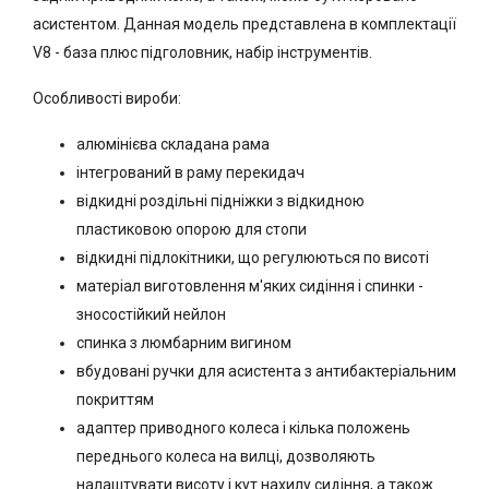
асистентом. Данная модель представлена в комплектації
V8 - база плюс підголовник, набір інструментів.
Особливості вироби:
алюмінієва складана рама
інтегрований в раму перекидач
відкидні роздільні підніжки з відкидною
пластиковою опорою для стопи
відкидні підлокітники, що регулюються по висоті
матеріал виготовлення м'яких сидіння і спинки -
зносостійкий нейлон
спинка з люмбарним вигином
вбудовані ручки для асистента з антибактеріальним
покриттям
адаптер приводного колеса і кілька положень
переднього колеса на вилці, дозволяють
налаштувати висоту і кут нахилу сидіння, а також