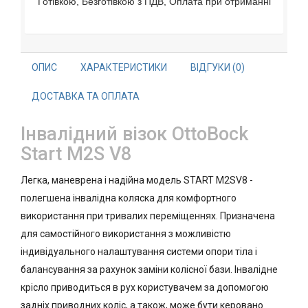
Готівкою, Безготівкою з ПДВ, Оплата при отриманні
ОПИС
ХАРАКТЕРИСТИКИ
ВІДГУКИ (0)
ДОСТАВКА ТА ОПЛАТА
Інвалідний візок OttoBock
Start M2S V8
Легка, маневрена і надійна модель START M2SV8 -
полегшена інвалідна коляска для комфортного
використання при тривалих переміщеннях. Призначена
для самостійного використання з можливістю
індивідуального налаштування системи опори тіла і
балансування за рахунок заміни колісної бази. Інвалідне
крісло приводиться в рух користувачем за допомогою
задніх приводних коліс, а також, може бути керовано