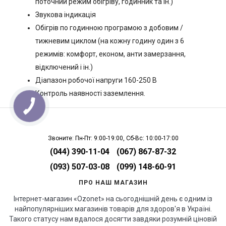
поточний режим обігріву, годинник та ін.)
Звукова індикація
Обігрів по годинною програмою з добовим /
тижневим циклом (на кожну годину один з 6
режимів: комфорт, економ, анти замерзання,
відключений і ін.)
Діапазон робочої напруги 160-250 В
Контроль наявності заземлення.
Звоните: Пн-Пт: 9:00-19:00, Сб-Вс: 10:00-17:00
(044) 390-11-04
(067) 867-87-32
(093) 507-03-08
(099) 148-60-91
ПРО НАШ МАГАЗИН
Інтернет-магазин «Ozonet» на сьогоднішній день є одним із
найпопулярніших магазинів товарів для здоров'я в Україні.
Такого статусу нам вдалося досягти завдяки розумній ціновій