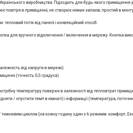
лі Українського виробництва. Підходить для будь-якого приміщення у 
ює повітря в приміщенні, не створює ніяких запахів, простий в монту
 тепловий потік від панелі і конвекційний спосіб.
 кнопка для зручного відключення / включення в мережу. Кнопка вик
алежність від напруги в мережі)
щенні (точність 0,5 градуса)
 потрібну температуру поверхні в залежності від тепловтрат приміщ
ідняти / опустити темп в кімнаті) і інформації (температура, поточни
 тижневим циклом (на кожну годину один з 6 режимів: комфорт, Екон