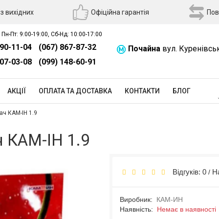
з вихідних
Офіційна гарантія
Пов
 Пн-Пт: 9:00-19:00, Сб-Нд: 10:00-17:00
390-11-04
(067) 867-87-32
Почайна
вул. Куренівсь
507-03-08
(099) 148-60-91
АКЦІЇ
ОПЛАТА ТА ДОСТАВКА
КОНТАКТИ
БЛОГ
ач КАМ-ІН 1.9
ч КАМ-ІН 1.9
Відгуків: 0
Н
/
Виробник:
КАМ-ИН
Наявність:
Немає в наявності