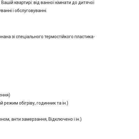
Вашій квартирі: від ванної кімнати до дитячої
ванні і обслуговуванні.
онана зі спеціального термостійкого пластика-
ення)
й режим обігріву, годинник та ін.)
ом, анти замерзання, Відключено і ін.)