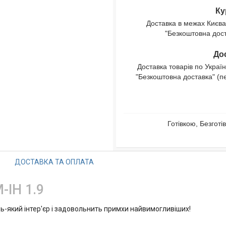
Ку
Доставка в межах Києва
"Безкоштовна доста
Дос
Доставка товарів по Україн
"Безкоштовна доставка" (п
Готівкою, Безгот
ДОСТАВКА ТА ОПЛАТА
-ІН 1.9
ь-який інтер'єр і задовольнить примхи найвимогливіших!