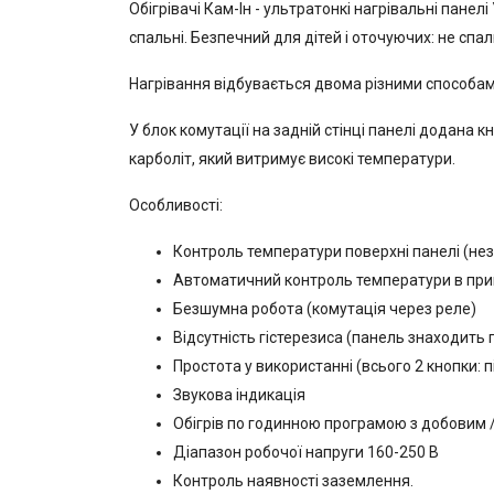
Обігрівачі Кам-Ін - ультратонкі нагрівальні пане
спальні. Безпечний для дітей і оточуючих: не спал
Нагрівання відбувається двома різними способами:
У блок комутації на задній стінці панелі додана
карболіт, який витримує високі температури.
Особливості:
Контроль температури поверхні панелі (нез
Автоматичний контроль температури в примі
Безшумна робота (комутація через реле)
Відсутність гістерезиса (панель знаходить
Простота у використанні (всього 2 кнопки: п
Звукова індикація
Обігрів по годинною програмою з добовим /
Діапазон робочої напруги 160-250 В
Контроль наявності заземлення.