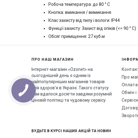
Робоча температура: до 80 ° C
Кнопка: вмикання / вимикання
Клас захисту від пилу і вологи: IP44
Функції захисту: Захист від опіків (<= 90 ° С)
Обсяг приміщення: 27 куб.м
ПРО НАШ МАГАЗИН
ІНФОР
Інтернет-магазин «Ozonet» на
Контак
сьогоднішній день є одним із
Про ма
найпопулярніших магазинів товарів
Оплата
для здоров'я в Україні. Такого статусу
Обмін 
нам вдалося досягти завдяки розумній
ціновій політиці та чудовому сервісу.
Сервісн
Догові
Зворотн
БУДЬТЕ В КУРСІ НАШИХ АКЦІЙ ТА НОВИН