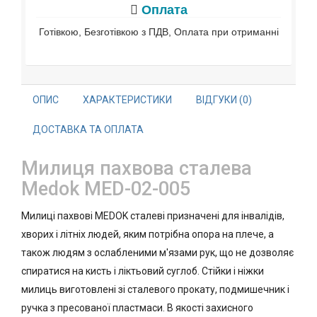
Оплата
Готівкою, Безготівкою з ПДВ, Оплата при отриманні
ОПИС
ХАРАКТЕРИСТИКИ
ВІДГУКИ (0)
ДОСТАВКА ТА ОПЛАТА
Милиця пахвова сталева
Medok MED-02-005
Милиці пахвові MEDOK сталеві призначені для інвалідів,
хворих і літніх людей, яким потрібна опора на плече, а
також людям з ослабленими м'язами рук, що не дозволяє
спиратися на кисть і ліктьовий суглоб. Стійки і ніжки
милиць виготовлені зі сталевого прокату, подмишечник і
ручка з пресованої пластмаси. В якості захисного