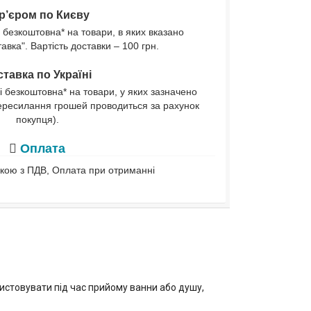
р’єром по Києву
 безкоштовна* на товари, в яких вказано
вка". Вартість доставки – 100 грн.
тавка по Україні
і безкоштовна* на товари, у яких зазначено
ересилання грошей проводиться за рахунок
покупця).
Оплата
івкою з ПДВ, Оплата при отриманні
истовувати під час прийому ванни або душу,