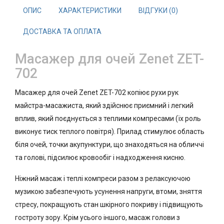
ОПИС
ХАРАКТЕРИСТИКИ
ВІДГУКИ (0)
ДОСТАВКА ТА ОПЛАТА
Масажер для очей Zenet ZET-
702
Масажер для очей Zenet ZET-702 копіює рухи рук
майстра-масажиста, який здійснює приємний і легкий
вплив, який поєднується з теплими компресами (їх роль
виконує тиск теплого повітря). Прилад стимулює область
біля очей, точки акупунктури, що знаходяться на обличчі
та голові, підсилює кровообіг і надходження кисню.
Ніжний масаж і теплі компреси разом з релаксуючою
музикою забезпечують усунення напруги, втоми, зняття
стресу, покращують стан шкірного покриву і підвищують
гостроту зору. Крім усього іншого, масаж голови з