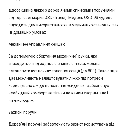
Двосекційне ліжко з дерев'яними спинками і поручнями
від торгової марки OSD (Італія). Модель OSD-93 чудово
підходить для використання як в медичних установах, так
і в домашніх умовах.
Механічне управління секцією
За допомогою обертання механічної ручки, яка
знаходиться під задньою спинкою ліжка, можна
встановити кут нахилу головної секції (до 80 °). Така опція
дає можливість налаштовувати ліжко під потреби
користувача аж до положення «сидячи» і забезпечує
необхідний комфорт не тільки лежачим хворим, але і
літнім людям.
Захисні поручні
Дерев'яні поручні забезпечують захист користувача від