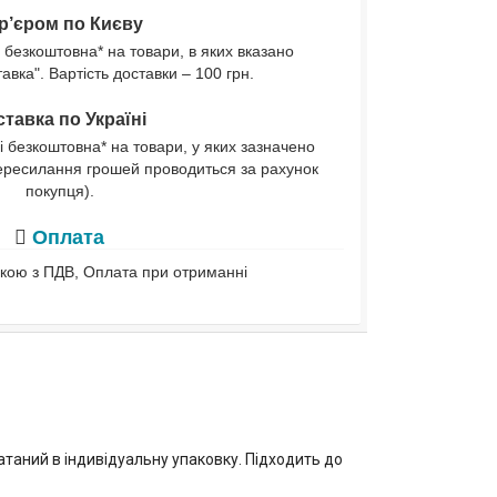
р’єром по Києву
 безкоштовна* на товари, в яких вказано
вка". Вартість доставки – 100 грн.
тавка по Україні
і безкоштовна* на товари, у яких зазначено
ересилання грошей проводиться за рахунок
покупця).
Оплата
івкою з ПДВ, Оплата при отриманні
таний в індивідуальну упаковку. Підходить до