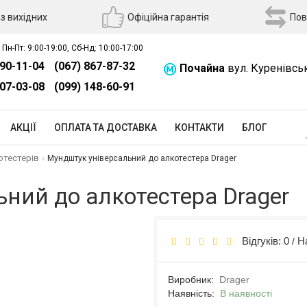
з вихідних
Офіційна гарантія
Пов
 Пн-Пт: 9:00-19:00, Сб-Нд: 10:00-17:00
390-11-04
(067) 867-87-32
Почайна
вул. Куренівсь
507-03-08
(099) 148-60-91
АКЦІЇ
ОПЛАТА ТА ДОСТАВКА
КОНТАКТИ
БЛОГ
отестерів
Мундштук універсальний до алкотестера Drager
ний до алкотестера Drager
Відгуків: 0
Н
/
Виробник:
Drager
Наявність:
В наявності