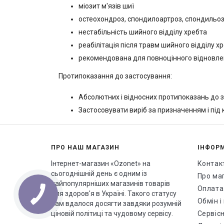
міозит м'язів шиї
остеохондроз, спондилоартроз, спондильоз
нестабільність шийного відділу хребта
реабілітація після травм шийного відділу х
рекомендована для повноцінного відновленн
Протипоказання до застосування:
Абсолютних і відносних протипоказань до 
Застосовувати виріб за призначенням і під 
ПРО НАШ МАГАЗИН
ІНФОР
Інтернет-магазин «Ozonet» на
Контак
сьогоднішній день є одним із
Про ма
найпопулярніших магазинів товарів
Оплата
для здоров'я в Україні. Такого статусу
Обмін 
нам вдалося досягти завдяки розумній
ціновій політиці та чудовому сервісу.
Сервісн