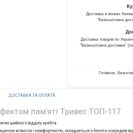
Ку
Доставка в межах Києва
"Безкоштовна доста
Дос
Доставка товарів по Україн
"Безкоштовна доставка" (п
Готівкою, Безгот
ДОСТАВКА ТА ОПЛАТА
фектом пам'яті Тривес ТОП-117
игин шийного відділу хребта
ищеною м'якістю і комфортністю, складається з безлічі осередків 