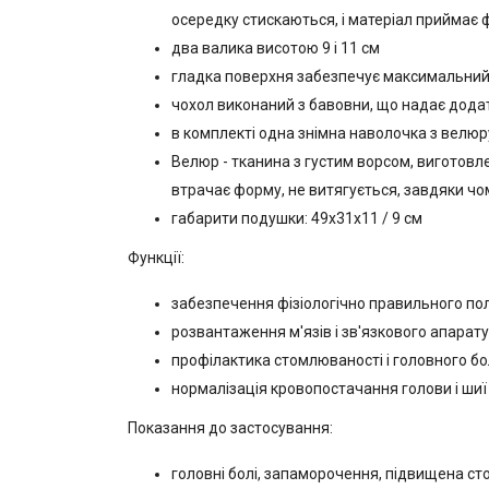
осередку стискаються, і матеріал приймає 
два валика висотою 9 і 11 см
гладка поверхня забезпечує максимальний к
чохол виконаний з бавовни, що надає додат
в комплекті одна знімна наволочка з велюр
Велюр - тканина з густим ворсом, виготовле
втрачає форму, не витягується, завдяки чом
габарити подушки: 49х31х11 / 9 см
Функції:
забезпечення фізіологічно правильного пол
розвантаження м'язів і зв'язкового апарату
профілактика стомлюваності і головного б
нормалізація кровопостачання голови і шиї
Показання до застосування:
головні болі, запаморочення, підвищена сто