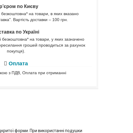
р’єром по Києву
 безкоштовна* на товари, в яких вказано
вка". Вартість доставки – 100 грн.
тавка по Україні
і безкоштовна* на товари, у яких зазначено
ересилання грошей проводиться за рахунок
покупця).
Оплата
івкою з ПДВ, Оплата при отриманні
відкритої форми. При використанні подушки