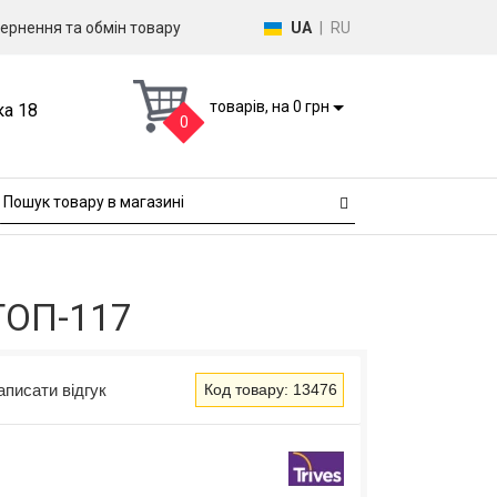
ернення та обмін товару
UA
|
RU
товарів, на 0 грн
ка 18
0
ТОП-117
аписати відгук
Код товару: 13476