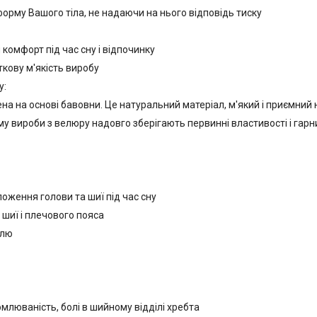
форму Вашого тіла, не надаючи на нього відповідь тиску
омфорт під час сну і відпочинку
кову м'якість виробу
у:
на на основі бавовни. Це натуральний матеріал, м'який і приємний
у вироби з велюру надовго зберігають первинні властивості і гарн
оження голови та шиї під час сну
 шиї і плечового пояса
олю
млюваність, болі в шийному відділі хребта