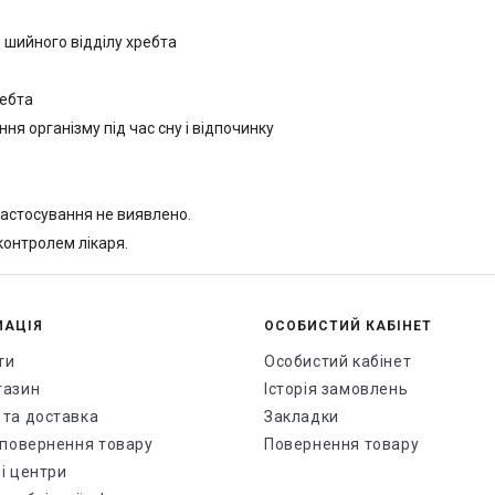
 шийного відділу хребта
ребта
я організму під час сну і відпочинку
застосування не виявлено.
контролем лікаря.
МАЦІЯ
ОСОБИСТИЙ КАБІНЕТ
ти
Особистий кабінет
газин
Історія замовлень
 та доставка
Закладки
і повернення товару
Повернення товару
і центри