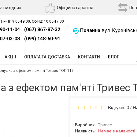
з вихідних
Офіційна гарантія
Пов
 Пн-Пт: 9:00-19:00, Сб-Нд: 10:00-17:00
390-11-04
(067) 867-87-32
Почайна
вул. Куренівсь
507-03-08
(099) 148-60-91
АКЦІЇ
ОПЛАТА ТА ДОСТАВКА
КОНТАКТИ
БЛОГ
душка з ефектом пам'яті Тривес ТОП-117
 з ефектом пам'яті Тривес 
Відгуків: 0
Н
/
Виробник:
Тривес
Наявність:
Немає в наявності