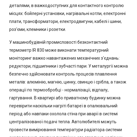
деталями, в важкодоступних для контактного контролю
місцях: бойлерні установки, нагрівальні котли, електронні
плати, трансформатори, електродвигуни, кабелі і шини,
роз'єми, клемники і розетки.
У машинобудівній промисловості безконтактний
термометр IR 830 може виконати температурний
моніторинг важко навантажених механічних з'єднань:
редуктори, підшипники і зубчасті пари. У металургії можна
безпечно здійснювати контроль процесів плавлення
металів: алюмінію, магнію, цинку, свинцю і срібла, а також
операції по термообробці - нормалізації, відпалу,
гартування. В квартирі або приватному будинку можна
перевірити наскільки нагріті батареї в опалювальний
період або навпаки охолола стіна при аварії в системі
централізованої подачі тепла. Автолюбителі можуть
провести вимірювання температури радіатора системи