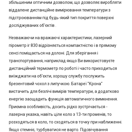
збільшеним оптичним дозволом, що дозволяє виробляти
віддалене дистанційне вимірювання температури з
підстроюванням під будь-який тип покриття поверхні
досліджуваних об'єктів .
Незважаючи на вражаючі характеристики, лазерний
пірометр ir 830 відрізняється компактністю і в прямому
сенсі поміщається на долоні. Для зберігання і
транспортування, наприклад якщо Ви використовуєте
дистанційний термометр по роботі і часто приходиться
виїжджати на об'єкти, хорошу службу послужить
брезентовий чохол з липучкою. Батареї "Крона"
вистачить для безлічі вимірів температури, а додатково
енергію заощадить функція автоматичного вимкнення.
Приємна особливість, досить рідко зустрічається -
лазерна указка, навіть ціле коло з 13-ти променів, то
розходяться в коло, то сходяться в точку при наближенні.
Якщо стемніє, турбуватися не варто. Підсвічування