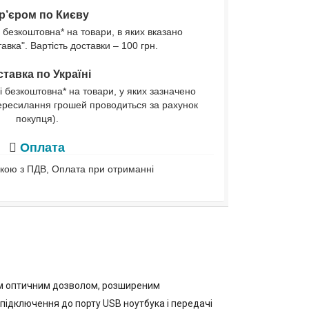
р’єром по Києву
 безкоштовна* на товари, в яких вказано
вка". Вартість доставки – 100 грн.
тавка по Україні
і безкоштовна* на товари, у яких зазначено
ересилання грошей проводиться за рахунок
покупця).
Оплата
івкою з ПДВ, Оплата при отриманні
им оптичним дозволом, розширеним
підключення до порту USB ноутбука і передачі