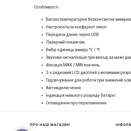
Особливості:
Високотемпературне безконтактне вимірю
Настроюється коефіцієнт емісії.
Передача даних через USB.
Лазерний покажчик.
Вибір одиниць виміру ℃ / ℉.
Звукова сигналізація при виході за межі діа
Фіксація MAX / MIN значень.
3-х рядковий LCD дисплей з великими розр
Підсвічування для роботи при зниженій осві
Автовідключення.
Індикація низького розряду батареї.
Оповіщення про переповнення.
ПРО НАШ МАГАЗИН
ІНФОР