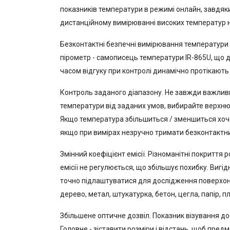
показників температури в режимі онлайн, завдяк
дистанційному вимірюванні високих температур н
Безконтактні безпечні вимірювання температури 
пірометр - самописець температури IR-865U, що
часом відгуку при контролі динамічно протікають
Контроль заданого діапазону. Не завжди важлив
температури від заданих умов, вибирайте верхню
Якщо температура збільшиться / зменшиться хоча 
якщо при вимірах незручно тримати безконтактн
Змінний коефіцієнт емісії. Різноманітні покриття
емісії не регулюється, що збільшує похибку. Вигі
точно підлаштуватися для дослідження поверхонь
дерево, метал, штукатурка, бетон, цегла, папір, пли
Збільшене оптичне дозвіл. Показник візування до
Головне - зіставити розміри і відстань, щоб пред