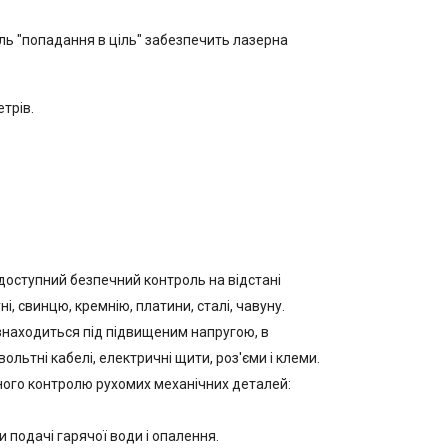
ль "попадання в ціль" забезпечить лазерна
трів.
 доступний безпечний контроль на відстані
і, свинцю, кремнію, платини, сталі, чавуну.
знаходиться під підвищеним напругою, в
ьтні кабелі, електричні щити, роз'єми і клеми.
ного контролю рухомих механічних деталей:
 подачі гарячої води і опалення.