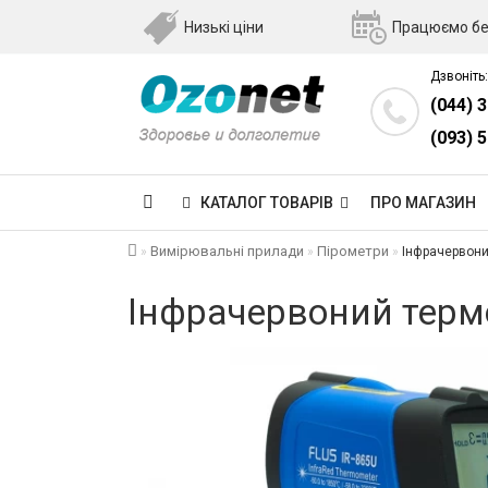
Низькі ціни
Працюємо бе
Дзвоніть:
(044) 
(093) 
КАТАЛОГ ТОВАРІВ
ПРО МАГАЗИН
Вимірювальні прилади
Пірометри
Інфрачервоний
Інфрачервоний термо