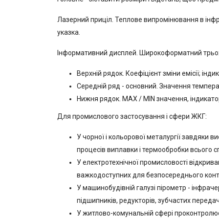
Лазерний приціл. Теплове випромінювання в інфр
указка.
Інформативний дисплей. Широкоформатний трьохр
Верхній рядок. Коефіцієнт зміни емісії; інд
Середній ряд - основний. Значення темпера
Нижня рядок. MAX / MIN значення, індикато
Для промислового застосування і сфери ЖКГ:
У чорної і кольорової металургії завдяки 
процесів виплавки і термообробки всього спе
У електротехнічної промисловості відкрив
важкодоступних для безпосереднього контак
У машинобудівній галузі пірометр - інфра
підшипників, редукторів, зубчастих передач
У житлово-комунальній сфері проконтролює 