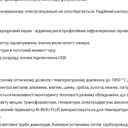
ачервоному спектрі візуально не спостерігається. Надійний контро
ядковий екран - відмінна риса професійних інфрачервоних піроме
икатор підсвічування; значок включеного лазера.
тури в поточний момент часу.
р розряду, іконка підключення USB.
високому оптичному дозволу і температурному діапазону до 1850 ° С
ктра металів: алюмінію, магнію, цинку, срібла, золота, нікелю, латун
аються можливості моніторингу теплового режиму обладнання, що 
ту місцях: трансформатори, генератори, електродвигуни, високовол
червоний термометр IR-865U FLUS використовується для температур
.
витяжні труби димоходів, бойлерні установки, котли, трубопроводи