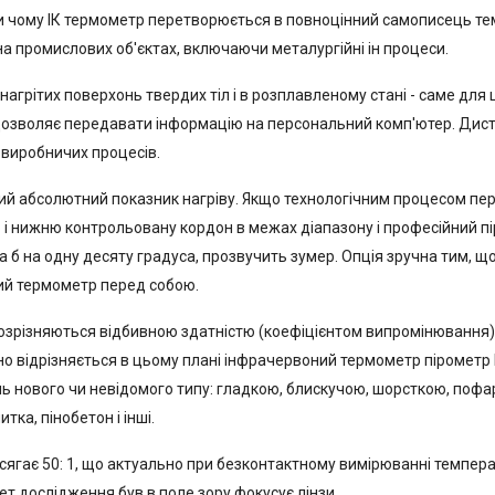
и чому ІК термометр перетворюється в повноцінний самописець те
а промислових об'єктах, включаючи металургійні ін процеси.
нагрітих поверхонь твердих тіл і в розплавленому стані - саме дл
 дозволяє передавати інформацію на персональний комп'ютер. Дис
 виробничих процесів.
ий абсолютний показник нагріву. Якщо технологічним процесом пе
 і нижню контрольовану кордон в межах діапазону і професійний пі
б на одну десяту градуса, прозвучить зумер. Опція зручна тим, що
ий термометр перед собою.
 розрізняються відбивною здатністю (коефіцієнтом випромінювання) 
дно відрізняється в цьому плані інфрачервоний термометр пірометр 
 нового чи невідомого типу: гладкою, блискучою, шорсткою, пофарб
тка, пінобетон і інші.
сягає 50: 1, що актуально при безконтактному вимірюванні температ
мет дослідження був в поле зору фокусує лінзи.