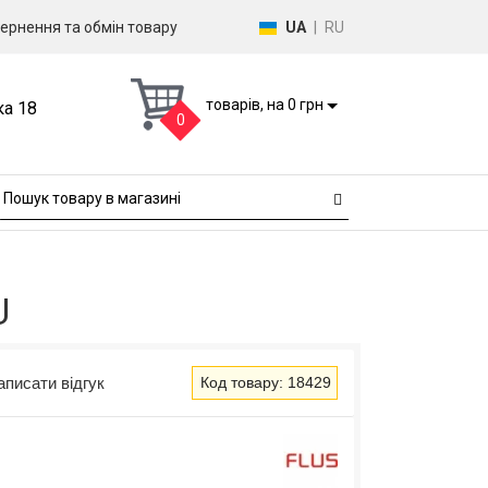
ернення та обмін товару
UA
|
RU
товарів, на 0 грн
ка 18
0
U
аписати відгук
Код товару: 18429