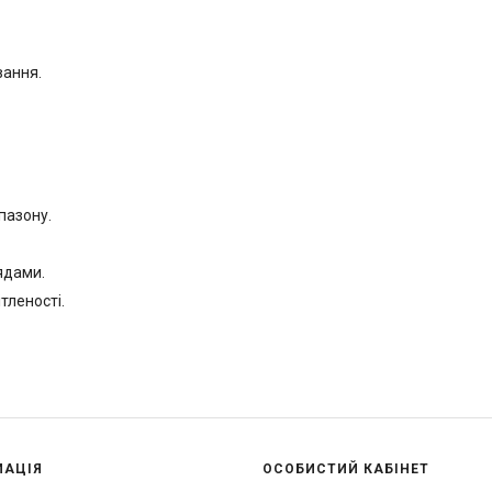
вання.
пазону.
ядами.
тленості.
МАЦІЯ
ОСОБИСТИЙ КАБІНЕТ