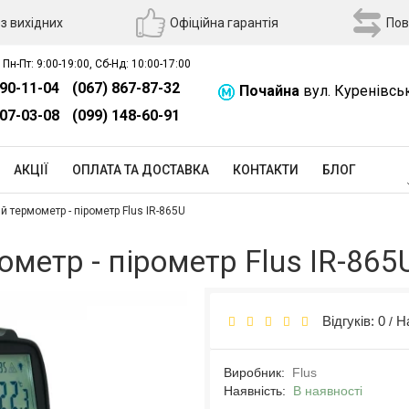
з вихідних
Офіційна гарантія
Пов
 Пн-Пт: 9:00-19:00, Сб-Нд: 10:00-17:00
390-11-04
(067) 867-87-32
Почайна
вул. Куренівсь
507-03-08
(099) 148-60-91
АКЦІЇ
ОПЛАТА ТА ДОСТАВКА
КОНТАКТИ
БЛОГ
 термометр - пірометр Flus IR-865U
метр - пірометр Flus IR-865
Відгуків: 0
Н
/
Виробник:
Flus
Наявність:
В наявності