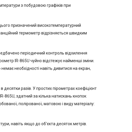
мператури з побудовою графіків при
я цього призначений високотемпературний
танційний термометр відрізняється швидким
редбачено періодичний контроль відхилення
рометр IR-865U чуйно відстежує найменші зміни.
 немає необхідності навіть дивитися на екран,
в десятки разів. У простих пірометрах коефіцієнт
IR-865U, здатний за кілька натискань кнопок
ованої, полірованої, матовою і виду матеріалу:
ури, навіть якщо до об'єкта десяток метрів.