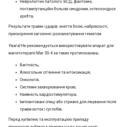
Неврологічні патології: ВСД, фантомні,
постампутанційні больові синдроми, остеохондроз
хребта;
Результати травм і ударів: зняття болю, набряклості,
прискорення загоєння і розсмоктування гематом.
Увага! Не рекомендується використовувати апарат для
магнітотерапії Маг 30-4 за таких протипоказань:
Вагітність;
Алкогольне сп'яніння та інтоксикація;
Онкологія;
Системні захворювання крові;
Наявність кардіостимулятора;
Імплантовані спиці або стрижні для лікування після
травм кісток і суглобів;
Перед купівлею та експлуатацією приладу
проконсультуйтеся з лікарем щодо доцільності