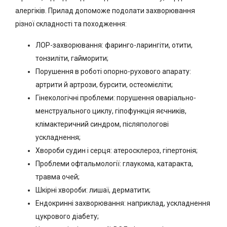
алергіків. Прилад допоможе подолати захворювання
різної складності та походження:
ЛОР-захворювання: фаринго-ларингіти, отити,
тонзиліти, гайморити;
Порушення в роботі опорно-рухового апарату:
артрити й артрози, бурсити, остеомієліти;
Гінекологічні проблеми: порушення оваріально-
менструального циклу, гіпофункція яєчників,
клімактеричний синдром, післяпологові
ускладнення;
Хвороби судин і серця: атеросклероз, гіпертонія;
Проблеми офтальмології: глаукома, катаракта,
травма очей;
Шкірні хвороби: лишаї, дерматити;
Ендокринні захворювання: наприклад, ускладнення
цукрового діабету;