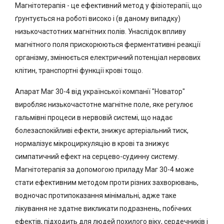
Магнітотерапія - це ефективний метод у фізіотерапії, що
ґрунтується на роботі високо і (в даному випадку)
низькочастотних магнітних полів. Унаслідок впливу
магнітного поля прискорюються ферментативні реакції
організму, змінюється електричний потенціал нервових
клітин, транспортні функції крові тощо.
Апарат Маг 30-4 від української компанії "Новатор"
виробляє низькочастотне магнітне поле, яке регулює
гальмівні процеси в нервовій системі, що надає
болезаспокійливі ефекти, знижує артеріальний тиск,
нормалізує мікроциркуляцію в крові та знижує
симпатичний ефект на серцево-судинну систему.
Магнітотерапія за допомогою приладу Маг 30-4 може
стати ефективним методом проти різних захворювань,
водночас протипоказання мінімальні, адже таке
лікування не здатне викликати подразнень, побічних
ефектів, підходить для людей похилого віку, сердечників і