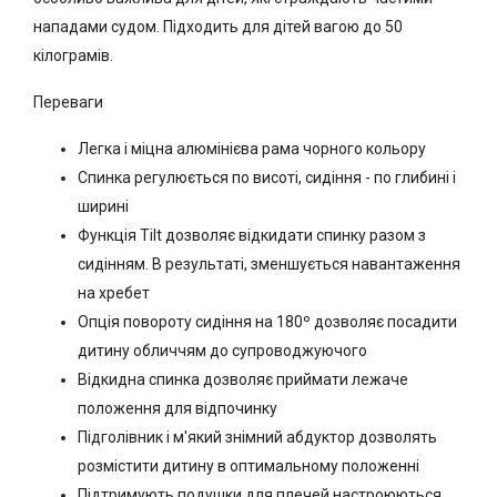
нападами судом. Підходить для дітей вагою до 50
кілограмів.
Переваги
Легка і міцна алюмінієва рама чорного кольору
Спинка регулюється по висоті, сидіння - по глибині і
ширині
Функція Tilt дозволяє відкидати спинку разом з
сидінням. В результаті, зменшується навантаження
на хребет
Опція повороту сидіння на 180º дозволяє посадити
дитину обличчям до супроводжуючого
Відкидна спинка дозволяє приймати лежаче
положення для відпочинку
Підголівник і м'який знімний абдуктор дозволять
розмістити дитину в оптимальному положенні
Підтримують подушки для плечей настроюються