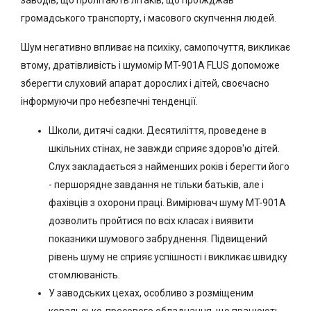
заводів, що пролітають літаків, що проїжджав
громадського транспорту, і масового скупчення людей.
Шум негативно впливає на психіку, самопочуття, викликає
втому, дратівливість і шумомір MT-901A FLUS допоможе
зберегти слуховий апарат дорослих і дітей, своєчасно
інформуючи про небезпечні тенденції.
Школи, дитячі садки. Десятиліття, проведене в
шкільних стінах, не завжди сприяє здоров'ю дітей.
Слух закладається з найменших років і берегти його
- першорядне завдання не тільки батьків, але і
фахівців з охорони праці. Вимірювач шуму MT-901A
дозволить пройтися по всіх класах і виявити
показники шумового забруднення. Підвищений
рівень шуму не сприяє успішності і викликає швидку
стомлюваність.
У заводських цехах, особливо з розміщеним