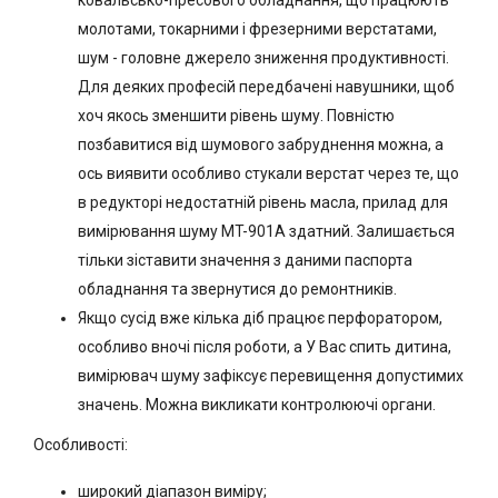
ковальсько-пресового обладнання, що працюють
молотами, токарними і фрезерними верстатами,
шум - головне джерело зниження продуктивності.
Для деяких професій передбачені навушники, щоб
хоч якось зменшити рівень шуму. Повністю
позбавитися від шумового забруднення можна, а
ось виявити особливо стукали верстат через те, що
в редукторі недостатній рівень масла, прилад для
вимірювання шуму MT-901A здатний. Залишається
тільки зіставити значення з даними паспорта
обладнання та звернутися до ремонтників.
Якщо сусід вже кілька діб працює перфоратором,
особливо вночі після роботи, а У Вас спить дитина,
вимірювач шуму зафіксує перевищення допустимих
значень. Можна викликати контролюючі органи.
Особливості:
широкий діапазон виміру;