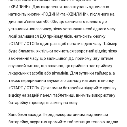
«ХВИЛИНИ». Для видалення налаштувань одночасно
натисніть кнопки «ГОДИНИ»та «ХВИЛИНИ», після чого на
дисплеї з’явиться «00:00», що означає готовність до
установки нового часу; після установки необхідного часу,
який залишився ДО прийому ліків, натисніть кнопку
«СТАРТ / СТОП» один раз, щоб почати відлік часу. Таймер
буде блимати, як тільки почнеться зворотний відлік; після
закінчення часу, що залишився ДО прийому, звучатиме
звуковий сигнал, що означає, що прийшов час прийому
лікарських засобів або вітамінів. Для зупинки таймера, а
також переривання звукового сигналу натисніть кнопку
«СТАРТ / СТОП». Для заміни батарейки відкрийте кришку
відсіку на задній панелі таблетниці, вийміть використану
батарейку і проведіть заміну на нову.
Запобіжні заходи: Перед використанням, видаливши
батарейку, акуратно промийте таблетницю теплою водою