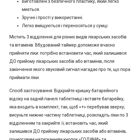
Виготовлені з безпечного пластику, який легко
миється.
Зручні і прості у використанні.
Легко вміщуються і переносяться у сумці.
Містить 3 відділення для різних видів лікарських засобів
та вітамінів. Вбудований таймер допоможе вчасно
прийняти ліки: потрібно встановити час, який залишився
ДО прийому лікарських засобів або вітамінів, після
закінчення якого звуковий сигнал нагадає про те, що пора
приймати ліки.
Спосіб застосування: Відкрийте кришку батарейного
відсіку на задній панелі таблетниці і вставте батарейку,
яка входить в комплект, так, щоб «+» перебував зверху;
висуньте нижню частину таблетниці, розкладіть ліки по 3
відділенням та закрийте її; встановіть час, який
залишився ДО прийому лікарських засобів або вітамінів,
почерговим натисканням кнопок «ГОДИНИ» та