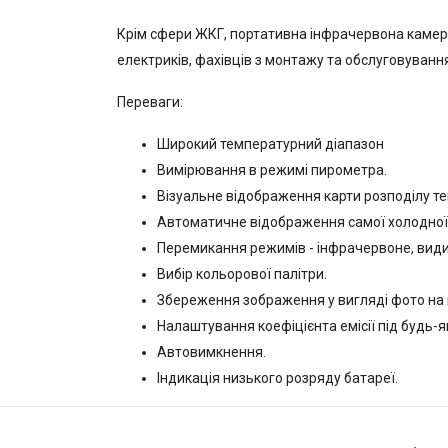
Крім сфери ЖКГ, портативна інфрачервона камера 
електриків, фахівців з монтажу та обслуговуванн
Переваги:
Широкий температурний діапазон
Вимірювання в режимі пирометра.
Візуальне відображення карти розподілу т
Автоматичне відображення самої холодної т
Перемикання режимів - інфрачервоне, вид
Вибір кольорової палітри.
Збереження зображення у вигляді фото на к
Налаштування коефіцієнта емісії під будь-
Автовимкнення.
Індикація низького розряду батареї.