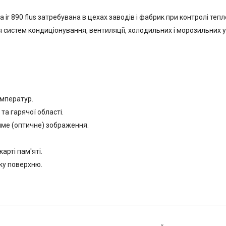
ir 890 flus затребувана в цехах заводів і фабрик при контролі те
я систем кондиціонування, вентиляції, холодильних і морозильних 
емператур.
а гарячої області.
име (оптичне) зображення.
арті пам'яті.
яку поверхню.