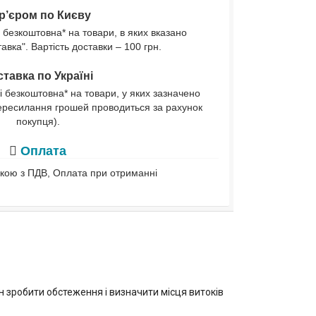
р’єром по Києву
 безкоштовна* на товари, в яких вказано
вка". Вартість доставки – 100 грн.
тавка по Україні
і безкоштовна* на товари, у яких зазначено
ересилання грошей проводиться за рахунок
покупця).
Оплата
івкою з ПДВ, Оплата при отриманні
н зробити обстеження і визначити місця витоків