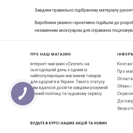
Завдяки правильно підібраному матеріалу рукояті
Виробники уважно і креативно підійшли до розроб
незамінним аксесуаром для справжніх поціновува
ПРО НАШ МАГАЗИН
ІНФОР
Інтернет-магазин «Ozonet» на
Контак
сьогоднішній день є одним із
Про ма
найпопулярніших магазинів товарів
Оплата
для здоров'я в Україні. Такого статусу
Обмін 
нам вдалося досягти завдяки розумній
ціновій політиці та чудовому сервісу.
Сервісн
Догові
Зворотн
БУДЬТЕ В КУРСІ НАШИХ АКЦІЙ ТА НОВИН