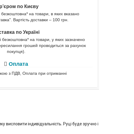
р’єром по Києву
 безкоштовна* на товари, в яких вказано
вка". Вартість доставки – 100 грн.
тавка по Україні
і безкоштовна* на товари, у яких зазначено
ересилання грошей проводиться за рахунок
покупця).
Оплата
івкою з ПДВ, Оплата при отриманні
у висловити індивідуальність. Руці буде зручно і