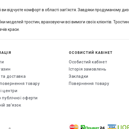
 ви відчуєте комфорт в області зап'ястя. Завдяки продуманому диз
ки моделей тростин, враховуючи всі вимоги своїх клієнтів. Тростин
чів краси.
МАЦІЯ
ОСОБИСТИЙ КАБІНЕТ
ти
Особистий кабінет
газин
Історія замовлень
 та доставка
Закладки
і повернення товару
Повернення товару
і центри
р публічної оферти
ій зв’язок