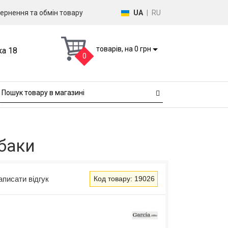
ернення та обмін товару
UA
|
RU
товарів, на 0 грн
ка 18
0
обаки
аписати відгук
Код товару: 19026