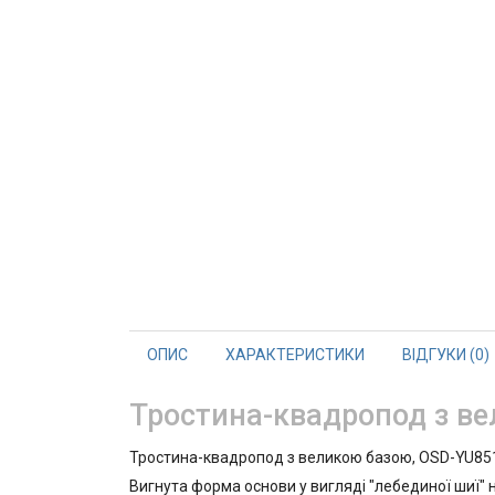
ОПИС
ХАРАКТЕРИСТИКИ
ВІДГУКИ (0)
Тростина-квадропод з в
Тростина-квадропод з великою базою, OSD-YU85
Вигнута форма основи у вигляді "лебединої шиї"