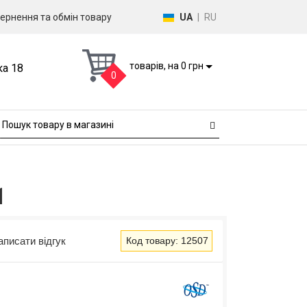
ернення та обмін товару
UA
|
RU
товарів, на 0 грн
ка 18
0
1
аписати відгук
Код товару: 12507