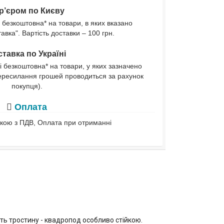
р’єром по Києву
 безкоштовна* на товари, в яких вказано
вка". Вартість доставки – 100 грн.
тавка по Україні
і безкоштовна* на товари, у яких зазначено
ересилання грошей проводиться за рахунок
покупця).
Оплата
івкою з ПДВ, Оплата при отриманні
ть тростину - квадропод особливо стійкою.