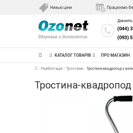
Низькі ціни
Працюємо бе
Дзвоніть:
(044) 
(093) 
КАТАЛОГ ТОВАРІВ
ПРО МАГАЗИН
Реабілітація
Тростини
Тростина-квадропод з вел
Тростина-квадропод