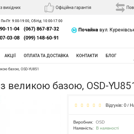
з вихідних
Офіційна гарантія
Пов
 Пн-Пт: 9:00-19:00, Сб-Нд: 10:00-17:00
390-11-04
(067) 867-87-32
Почайна
вул. Куренівсь
507-03-08
(099) 148-60-91
АКЦІЇ
ОПЛАТА ТА ДОСТАВКА
КОНТАКТИ
БЛОГ
икою базою, OSD-YU851
 з великою базою, OSD-YU85
Відгуків: 0
Н
/
Виробник:
OSD
Наявність:
В наявності