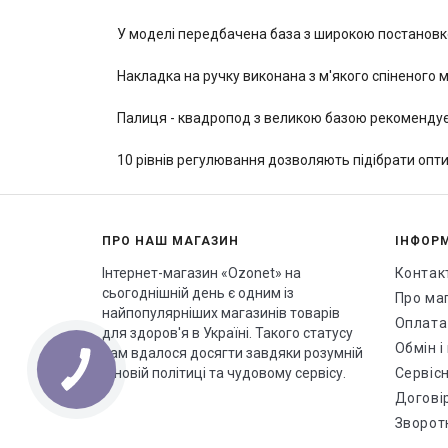
У моделі передбачена база з широкою постановкою
Накладка на ручку виконана з м'якого спіненого м
Палиця - квадропод з великою базою рекомендуєть
10 рівнів регулювання дозволяють підібрати опт
ПРО НАШ МАГАЗИН
ІНФОР
Інтернет-магазин «Ozonet» на
Контак
сьогоднішній день є одним із
Про ма
найпопулярніших магазинів товарів
Оплата
для здоров'я в Україні. Такого статусу
Обмін 
нам вдалося досягти завдяки розумній
ціновій політиці та чудовому сервісу.
Сервісн
Догові
Зворотн