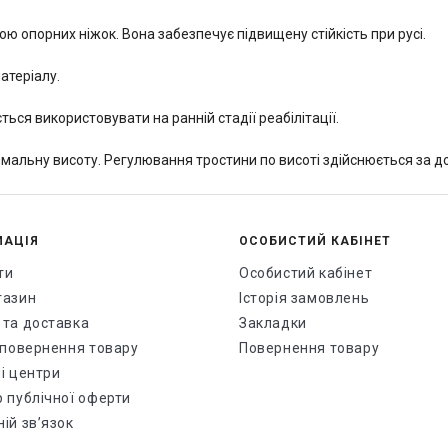
 опорних ніжок. Вона забезпечує підвищену стійкість при русі.
атеріалу.
ся використовувати на ранній стадії реабілітації.
имальну висоту. Регулювання тростини по висоті здійснюється за д
МАЦІЯ
ОСОБИСТИЙ КАБІНЕТ
ти
Особистий кабінет
газин
Історія замовлень
 та доставка
Закладки
і повернення товару
Повернення товару
і центри
р публічної оферти
ій зв’язок