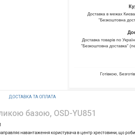
Ку
Доставка в межах Києва
"Безкоштовна доста
Дос
Доставка товарів по Україн
"Безкоштовна доставка" (п
Готівкою, Безгот
ДОСТАВКА ТА ОПЛАТА
еликою базою, OSD-YU851
1
 направляє навантаження користувача в центр хрестовини, що роби