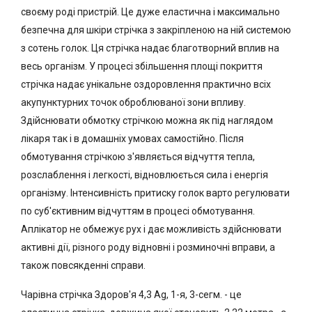
своєму роді пристрій. Це дуже еластична і максимально
безпечна для шкіри стрічка з закріпленою на ній системою
з сотень голок. Ця стрічка надає благотворний вплив на
весь організм. У процесі збільшення площі покриття
стрічка надає унікальне оздоровлення практично всіх
акупунктурних точок оброблюваної зони впливу.
Здійснювати обмотку стрічкою можна як під наглядом
лікаря так і в домашніх умовах самостійно. Після
обмотування стрічкою з'являється відчуття тепла,
розслаблення і легкості, відновлюється сила і енергія
організму. Інтенсивність притиску голок варто регулювати
по суб'єктивним відчуттям в процесі обмотування.
Аплікатор не обмежує рух і дає можливість здійснювати
активні дії, різного роду відновні і розминочні вправи, а
також повсякденні справи.
Чарівна стрічка Здоров'я 4,3 Ag, 1-я, 3-сегм. - це