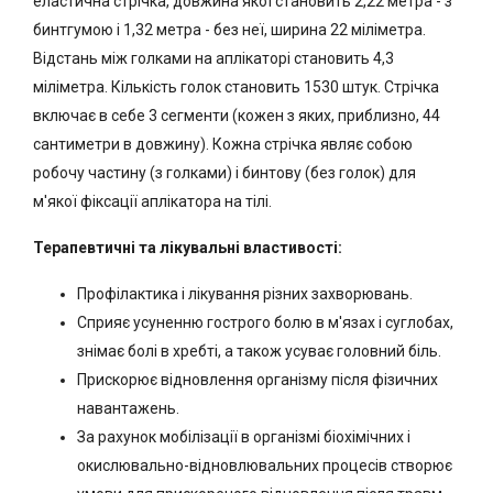
еластична стрічка, довжина якої становить 2,22 метра - з
бинтгумою і 1,32 метра - без неї, ширина 22 міліметра.
Відстань між голками на аплікаторі становить 4,3
міліметра. Кількість голок становить 1530 штук. Стрічка
включає в себе 3 сегменти (кожен з яких, приблизно, 44
сантиметри в довжину). Кожна стрічка являє собою
робочу частину (з голками) і бинтову (без голок) для
м'якої фіксації аплікатора на тілі.
Терапевтичні та лікувальні властивості:
Профілактика і лікування різних захворювань.
Сприяє усуненню гострого болю в м'язах і суглобах,
знімає болі в хребті, а також усуває головний біль.
Прискорює відновлення організму після фізичних
навантажень.
За рахунок мобілізації в організмі біохімічних і
окислювально-відновлювальних процесів створює