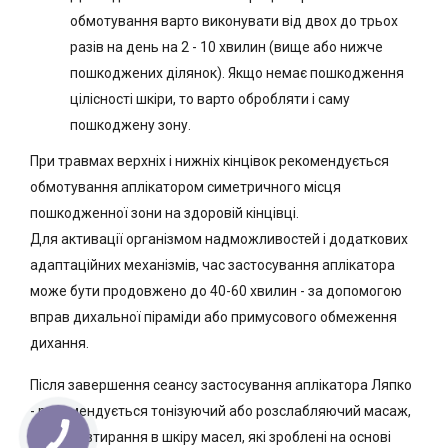
обмотування варто виконувати від двох до трьох
разів на день на 2 - 10 хвилин (вище або нижче
пошкоджених ділянок). Якщо немає пошкодження
цілісності шкіри, то варто обробляти і саму
пошкоджену зону.
При травмах верхніх і нижніх кінцівок рекомендується
обмотування аплікатором симетричного місця
пошкодженної зони на здоровій кінцівці.
Для активації організмом надможливостей і додаткових
адаптаційних механізмів, час застосування аплікатора
може бути продовжено до 40-60 хвилин - за допомогою
вправ дихальної піраміди або примусового обмеження
дихання.
Після завершення сеансу застосування аплікатора Ляпко
- рекомендується тонізуючий або розслабляючий масаж,
а також втирання в шкіру масел, які зроблені на основі