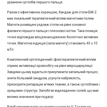
ураженні суглобів першого пальця.
Разом з ефективною корекцією, бандаж для стопи БМ-2
має локальний терапевтичний вплив магнітним полем.
Магніти розміщені уздовж стопи на рівні основної
фаланги першого пальця і плеснової кістки. Така позиція
точно відповідає місцезнаходженню біологічно активних
точок. Магнітна індукція (сила магніту) становить 45 ± 10
мТл.
Комплексний ортопедичний і фізіотерапевтичний вплив
сприяє активізації кровообігу на рівні мікроциркуляції.
Завдяки цьому вдається призупинити запальний процес,
зняти больовий синдром, усунути набряклість,
прискорити репарацію м'яких тканин, а також суглобових і
хрящових структур. Запобігає відкладенню солей, що має
велике значення при подагрі.
Виріб рекомендується носити щодня по 5-7 годин на