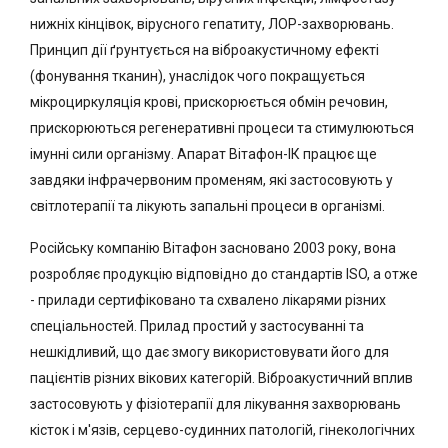
нижніх кінцівок, вірусного гепатиту, ЛОР-захворювань.
Принцип дії ґрунтується на віброакустичному ефекті
(фонування тканин), унаслідок чого покращується
мікроциркуляція крові, прискорюється обмін речовин,
прискорюються регенеративні процеси та стимулюються
імунні сили організму. Апарат Вітафон-ІК працює ще
завдяки інфрачервоним променям, які застосовують у
світлотерапії та лікують запальні процеси в організмі.
Російську компанію Вітафон засновано 2003 року, вона
розробляє продукцію відповідно до стандартів ISO, а отже
- прилади сертифіковано та схвалено лікарями різних
спеціальностей. Прилад простий у застосуванні та
нешкідливий, що дає змогу використовувати його для
пацієнтів різних вікових категорій. Віброакустичний вплив
застосовують у фізіотерапії для лікування захворювань
кісток і м'язів, серцево-судинних патологій, гінекологічних