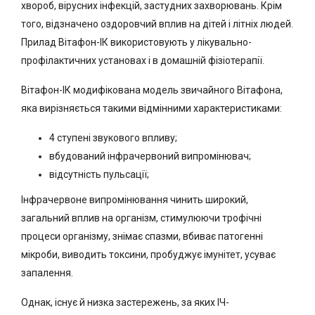
хвороб, вірусних інфекцій, застудних захворювань. Крім
того, відзначено оздоровчий вплив на дітей і літніх людей.
Прилад Вітафон-ІК використовують у лікувально-
профілактичних установах і в домашній фізіотерапії.
Вітафон-ІК модифікована модель звичайного Вітафона,
яка вирізняється такими відмінними характеристиками:
4 ступені звукового впливу;
вбудований інфрачервоний випромінювач;
відсутність пульсації;
Інфрачервоне випромінювання чинить широкий,
загальний вплив на організм, стимулюючи трофічні
процеси організму, знімає спазми, вбиває патогенні
мікроби, виводить токсини, пробуджує імунітет, усуває
запалення.
Однак, існує й низка застережень, за яких ІЧ-