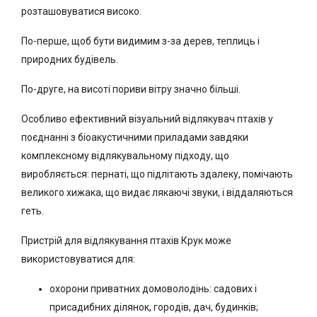
розташовуватися високо.
По-перше, щоб бути видимим з-за дерев, теплиць і
природних будівель.
По-друге, на висоті пориви вітру значно більші.
Особливо ефективний візуальний відлякувач птахів у
поєднанні з біоакустичними приладами завдяки
комплексному відлякувальному підходу, що
виробляється: пернаті, що підлітають здалеку, помічають
великого хижака, що видає лякаючі звуки, і віддаляються
геть.
Пристрій для відлякування птахів Крук може
використовуватися для:
охорони приватних домоволодінь: садових і
присадибних ділянок, городів, дач, будинків;