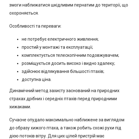
змоги наближатися шкідливим пернатим до території, що
охороняється.
Особливості та переваги:
не потребує електричного живлення;
простий у монтажі та експлуатації;
комплектується телескопічним подовжувачем;
розміщується досить високо і видно здалеку;
здійснює відлякування більшості птахів;
доступна ціна.
Динамічний метод захисту заснований на природних
страхах дрібних і середніх птахів перед природними
хижаками.
Сучасне опудало максимально наближене за виглядом
до образу хижого птаха, а також робить схожі рухи під
дією потоків вітру. Для цих цілей пристрій має