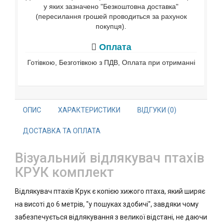
у яких зазначено "Безкоштовна доставка"
(пересилання грошей проводиться за рахунок
покупця).
Оплата
Готівкою, Безготівкою з ПДВ, Оплата при отриманні
ОПИС
ХАРАКТЕРИСТИКИ
ВІДГУКИ (0)
ДОСТАВКА ТА ОПЛАТА
Візуальний відлякувач птахів
КРУК комплект
Відлякувач птахів Крук є копією хижого птаха, який ширяє
на висоті до 6 метрів, "у пошуках здобичі", завдяки чому
забезпечується відлякування з великої відстані, не даючи