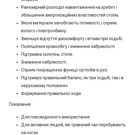
Рівномірний розподіл навантаження на хребет і
збільшення амортизаційних властивостей стопи;
Якісні матеріали запобігають пітливості, і сприяє
волого і повітрообміну;
Зменшує відчуття дискомфорту і втоми при ходьбі;
Поліпшення кровообігу і зниження набряклості.
Підтримка склепінь стопи.
Зниження набряклості.
Сприяє покращенню функції суглобів в русі.
Підтримує правильний баланс, як при ходьбі, так і в
нерухомому положенні.
Формування правильної ходи.
Показання:
Для повсякденного використання
Для активних людей, які тривалий час перебувають
на ногах