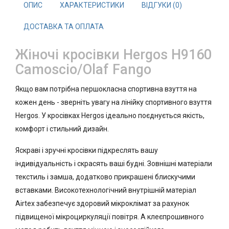
ОПИС
ХАРАКТЕРИСТИКИ
ВІДГУКИ (0)
ДОСТАВКА ТА ОПЛАТА
Жіночі кросівки Hergos H9160
Camoscio/Olaf Fango
Якщо вам потрібна першокласна спортивна взуття на
кожен день - зверніть увагу на лінійку спортивного взуття
Hergos. У кросівках Hergos ідеально поєднується якість,
комфорт і стильний дизайн.
Яскраві і зручні кросівки підкреслять вашу
індивідуальність і скрасять ваші будні. Зовнішні матеріали
текстиль і замша, додатково прикрашені блискучими
вставками. Високотехнологічний внутрішній матеріал
Airtex забезпечує здоровий мікроклімат за рахунок
підвищеної мікроциркуляції повітря. А клеєпрошивного