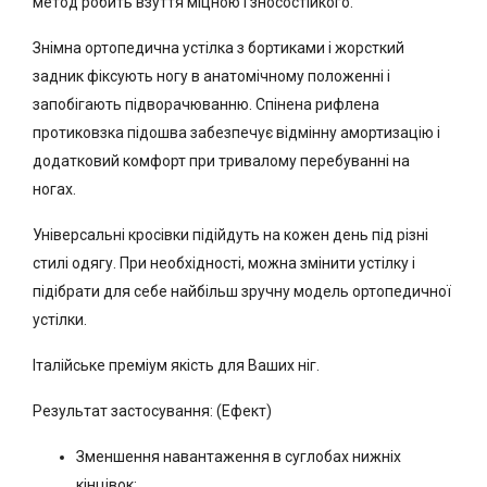
метод робить взуття міцною і зносостійкого.
Знімна ортопедична устілка з бортиками і жорсткий
задник фіксують ногу в анатомічному положенні і
запобігають підворачюванню. Спінена рифлена
протиковзка підошва забезпечує відмінну амортизацію і
додатковий комфорт при тривалому перебуванні на
ногах.
Універсальні кросівки підійдуть на кожен день під різні
стилі одягу. При необхідності, можна змінити устілку і
підібрати для себе найбільш зручну модель ортопедичної
устілки.
Італійське преміум якість для Ваших ніг.
Результат застосування: (Ефект)
Зменшення навантаження в суглобах нижніх
кінцівок;