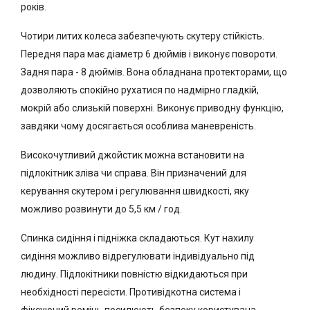
років.
Чотири литих колеса забезпечують скутеру стійкість.
Передня пара має діаметр 6 дюймів і виконує повороти.
Задня пара - 8 дюймів. Вона обладнана протекторами, що
дозволяють спокійно рухатися по надмірно гладкій,
мокрій або слизькій поверхні. Виконує приводну функцію,
завдяки чому досягається особлива маневреність.
Високочутливий джойстик можна встановити на
підлокітник зліва чи справа. Він призначений для
керування скутером і регулювання швидкості, яку
можливо розвинути до 5,5 км / год.
Спинка сидіння і підніжка складаються. Кут нахилу
сидіння можливо відрегулювати індивідуально під
людину. Підлокітники повністю відкидаються при
необхідності пересісти. Противідкотна система і