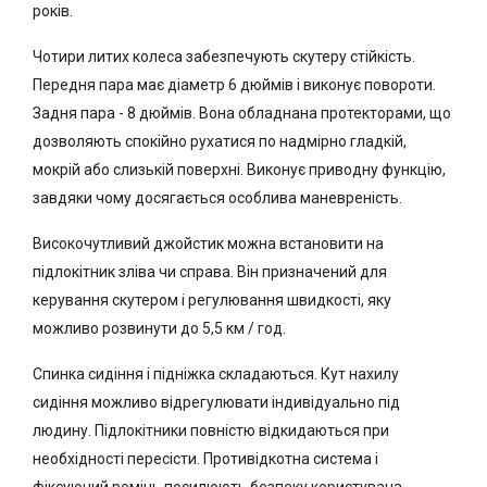
років.
Чотири литих колеса забезпечують скутеру стійкість.
Передня пара має діаметр 6 дюймів і виконує повороти.
Задня пара - 8 дюймів. Вона обладнана протекторами, що
дозволяють спокійно рухатися по надмірно гладкій,
мокрій або слизькій поверхні. Виконує приводну функцію,
завдяки чому досягається особлива маневреність.
Високочутливий джойстик можна встановити на
підлокітник зліва чи справа. Він призначений для
керування скутером і регулювання швидкості, яку
можливо розвинути до 5,5 км / год.
Спинка сидіння і підніжка складаються. Кут нахилу
сидіння можливо відрегулювати індивідуально під
людину. Підлокітники повністю відкидаються при
необхідності пересісти. Противідкотна система і