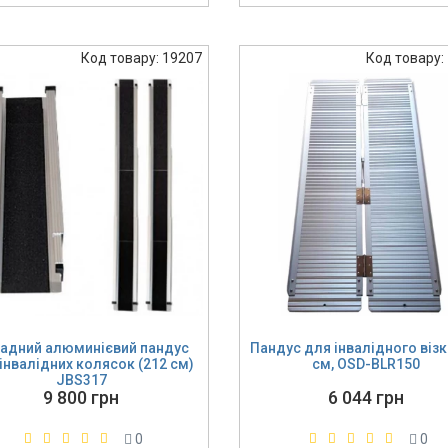
Код товару: 19207
Код товару:
адний алюминієвий пандус
Пандус для інвалідного візк
інвалідних колясок (212 см)
см, OSD-BLR150
JBS317
9 800 грн
6 044 грн
0
0