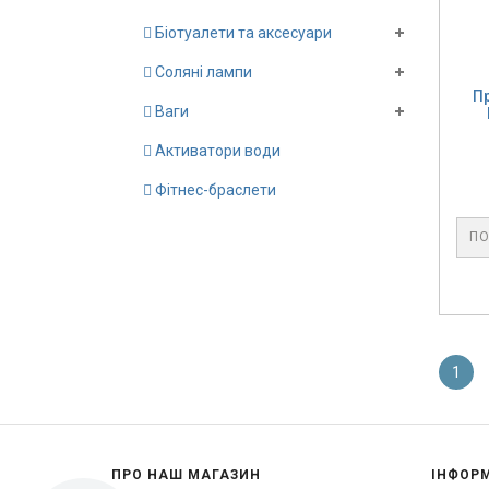
Біотуалети та аксесуари
Соляні лампи
П
Ваги
Активатори води
Фітнес-браслети
ПО
1
ПРО НАШ МАГАЗИН
ІНФОР