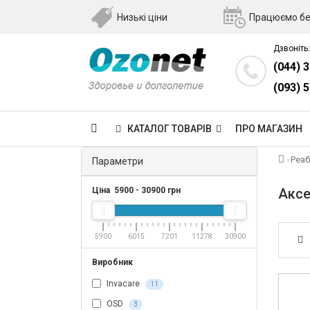
Низькі ціни
Працюємо бе
Дзвоніть:
(044) 
(093) 
КАТАЛОГ ТОВАРІВ
ПРО МАГАЗИН
Реаб
Параметри
Ціна
5900
-
30900
грн
Аксе
5900
6015
7201
11278
30900
Виробник
Invacare
11
OSD
3