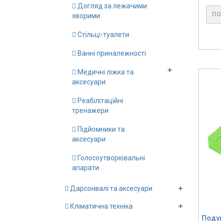
Догляд за лежачими
ПО
хворими
Стільці-туалети
Ванні приналежності
Медичні ліжка та
аксесуари
Реабілітаційні
тренажери
Підйомники та
аксесуари
Голосоутворювальні
апарати
Дарсонвалі та аксесуари
Кліматична техніка
Подуш