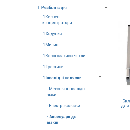
Реабілітація
Кисневі
концентратори
Ходунки
Милиці
Вологозахисні чохли
Тростини
Інвалідні коляски
- Механічні інвалідні
візки
Скл
для 
- Електроколяски
- Аксесуари до
візків