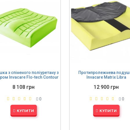
ка з спіненого поліуретану з
Протипролежнева подуш
ром Invacare Flo-tech Contour
Invacare Matrix Libra
8 108 грн
12 900 грн
0
0
КУПИТИ
КУПИТИ