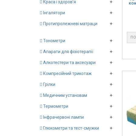
Краса і здоров’я
кон
Інгалятори
Протипролежневі матраци
ПО
Тонометри
Апарати для фізіотерапії
Алкотестери та аксесуари
Компресійний трикотаж
Грілки
Медичним установам
Термометри
Інфрачервоні лампи
Глюкометри та тест-смужки