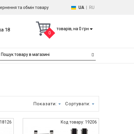
ернення та обмін товару
UA
|
RU
товарів, на 0 грн
ка 18
0
Показати:
Сортувати:
 18126
Код товару: 19206