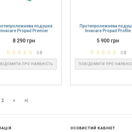
ротипролежнева подушка
Протипролежнева подуш
Invacare Propad Premier
Invacare Propad Profile
8 290 грн
5 900 грн
0
0
ВІДОМИТИ ПРО НАЯВНІСТЬ
ПОВІДОМИТИ ПРО НАЯВНІ
2
>
>|
МАЦІЯ
ОСОБИСТИЙ КАБІНЕТ