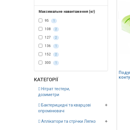
Максимальне навантаження (кг)
95
1
108
2
127
2
136
1
152
2
300
1
Подуш
конту
КАТЕГОРІЇ
Нітрат тестери,
дозиметри
Бактерицидні та кварцові
опромінювачі
Аплікатори та стрічки Ляпко