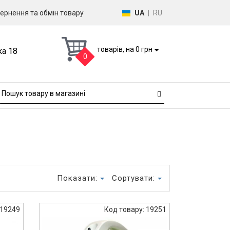
ернення та обмін товару
UA
|
RU
товарів, на 0 грн
ка 18
0
Показати:
Сортувати:
 19249
Код товару: 19251