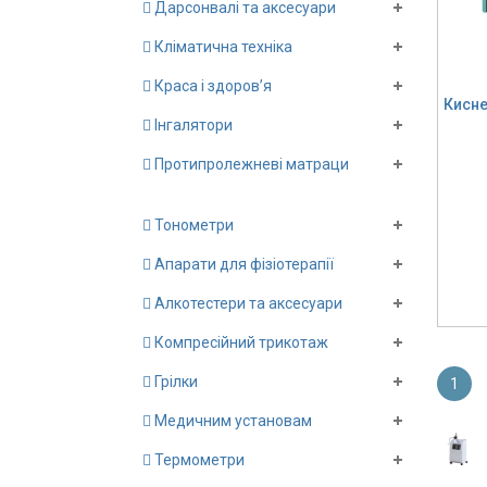
Дарсонвалі та аксесуари
Кліматична техніка
Краса і здоров’я
Кисне
Інгалятори
Протипролежневі матраци
Тонометри
Апарати для фізіотерапії
Алкотестери та аксесуари
Компресійний трикотаж
Грілки
1
Медичним установам
Термометри