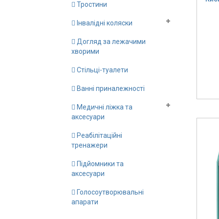
Тростини
Інвалідні коляски
Догляд за лежачими
хворими
Стільці-туалети
Ванні приналежності
Медичні ліжка та
аксесуари
Реабілітаційні
тренажери
Підйомники та
аксесуари
Голосоутворювальні
апарати