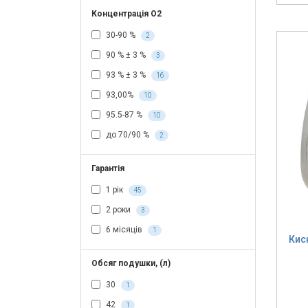
Концентрація О2
30-90 %
2
90 % ± 3 %
3
93 % ± 3 %
16
93,00%
10
95.5-87 %
10
до 70/90 %
2
Гарантія
1 рік
45
2 роки
3
6 місяців
1
Кис
Обсяг подушки, (л)
30
1
42
1