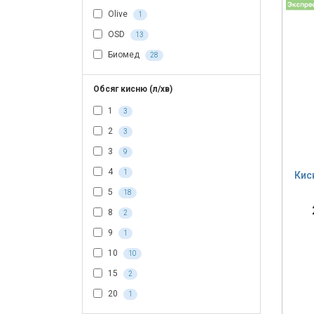
Olive
1
OSD
13
Биомед
28
Обсяг кисню (л/хв)
1
3
2
3
3
9
4
1
Кис
5
18
8
2
9
1
10
10
15
2
20
1