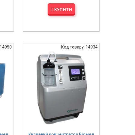
КУПИТИ
 14950
Код товару: 14934
омед
Кисневий концентратор Біомед