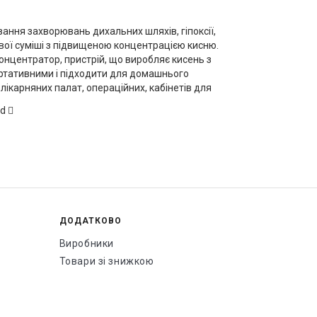
вання захворювань дихальних шляхів, гіпоксії,
ової суміші з підвищеною концентрацією кисню.
онцентратор, пристрій, що виробляє кисень з
ортативними і підходити для домашнього
ікарняних палат, операційних, кабінетів для
nd
дихальної функції. Також вони корисні за таких
пеня тяжкості
ДОДАТКОВО
Виробники
Товари зі знижкою
 адже, по-перше, це ефективніше, по-друге,
 людини і з погляду пожежної безпеки. Крім того,