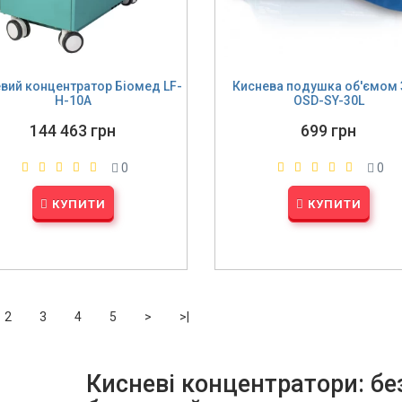
вий концентратор Біомед LF-
Киснева подушка об'ємом 
H-10A
OSD-SY-30L
144 463 грн
699 грн
0
0
КУПИТИ
КУПИТИ
2
3
4
5
>
>|
Кисневі концентратори: бе