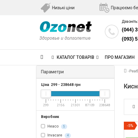
Низькі ціни
Працюємо бе
Дзвоніть:
(044) 
(093) 
КАТАЛОГ ТОВАРІВ
ПРО МАГАЗИН
Реаб
Параметри
Ціна
299
-
238648
грн
Кисн
299
2156
21301
87109
238648
Виробник
-5%
Heaco
5
Invacare
4