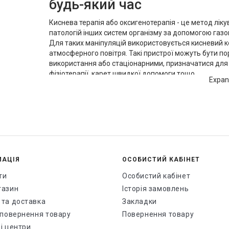
будь-який час
Киснева терапія або оксигенотерапія - це метод ліку
патологій інших систем організму за допомогою газ
Для таких маніпуляцій використовується кисневий к
атмосферного повітря. Такі пристрої можуть бути п
використання або стаціонарними, призначатися для л
фізіотерапії, карет швидкої допомоги тощо.
Expa
Генератори кисню потрібні пацієнтам із порушенням 
показань:
серцева недостатність
бронхіальна астма, легкого та середнього сту
ГРВІ
ГРЗ
МАЦІЯ
ОСОБИСТИЙ КАБІНЕТ
бронхіти
риніт
ти
Особистий кабінет
риносинусит
газин
Історія замовлень
трахеобронхіт
 та доставка
Закладки
хронічні респіраторні захворювання
і повернення товару
Повернення товару
Такі прилади стали гідною заміною балонному кисню,
і центри
дешевше, і, по-третє, безпечніше для здоров'я самої