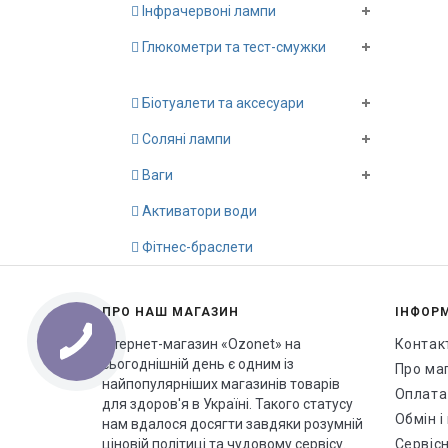
Інфрачервоні лампи
Глюкометри та тест-смужки
Біотуалети та аксесуари
Соляні лампи
Ваги
Активатори води
Фітнес-браслети
ПРО НАШ МАГАЗИН
ІНФОР
Інтернет-магазин «Ozonet» на
Контак
сьогоднішній день є одним із
Про ма
найпопулярніших магазинів товарів
Оплата
для здоров'я в Україні. Такого статусу
Обмін 
нам вдалося досягти завдяки розумній
ціновій політиці та чудовому сервісу.
Сервісн