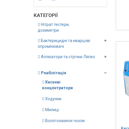
КАТЕГОРІЇ
Нітрат тестери,
дозиметри
Бактерицидні та кварцові
опромінювачі
Аплікатори та стрічки Ляпко
Реабілітація
Кисневі
концентратори
Ходунки
Милиці
Вологозахисні чохли
Кис