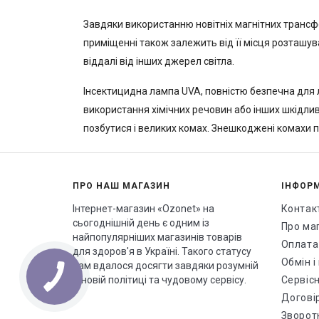
Завдяки використанню новітніх магнітних трансф
приміщенні також залежить від її місця розташув
віддалі від інших джерел світла.
Інсектицидна лампа UVA, повністю безпечна для л
використання хімічних речовин або інших шкідлив
позбутися і великих комах. Знешкоджені комахи 
ПРО НАШ МАГАЗИН
ІНФОР
Інтернет-магазин «Ozonet» на
Контак
сьогоднішній день є одним із
Про ма
найпопулярніших магазинів товарів
Оплата
для здоров'я в Україні. Такого статусу
Обмін 
нам вдалося досягти завдяки розумній
ціновій політиці та чудовому сервісу.
Сервісн
Догові
Зворотн