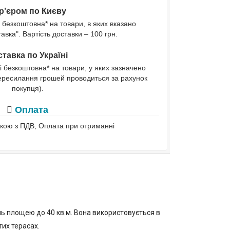
р’єром по Києву
 безкоштовна* на товари, в яких вказано
вка". Вартість доставки – 100 грн.
тавка по Україні
і безкоштовна* на товари, у яких зазначено
ересилання грошей проводиться за рахунок
покупця).
Оплата
івкою з ПДВ, Оплата при отриманні
ь площею до 40 кв.м. Вона використовується в
тих терасах.