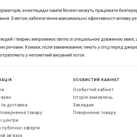
орматорів, інсектицидні лампи Noveen можуть працювати безперер
ання. З метою забезпечення максимальної ефективності впливу рек
юдей і тварин, випромінює світло зі спеціальною довжиною хвилі, 
их речовин. Комахи, після заманювання, гинуть у сітці перед джере
потрапляють у непомітний висувний лоток.
МАЦІЯ
ОСОБИСТИЙ КАБІНЕТ
ти
Особистий кабінет
газин
Історія замовлень
 та доставка
Закладки
і повернення товару
Повернення товару
і центри
р публічної оферти
ій зв’язок