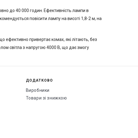
вно до 40 000 годин. Ефективність лампи в
омендується повісити лампу на висоті 1,8-2 м, на
що ефективно привертає комах, які літають, без
лом світла з напругою 4000 В, що дає змогу
ДОДАТКОВО
Виробники
Товари зі знижкою