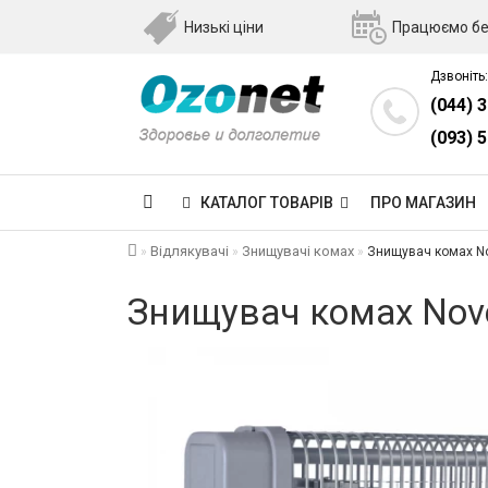
Низькі ціни
Працюємо бе
Дзвоніть:
(044) 
(093) 
КАТАЛОГ ТОВАРІВ
ПРО МАГАЗИН
Відлякувачі
Знищувачі комах
Знищувач комах No
Знищувач комах Nove