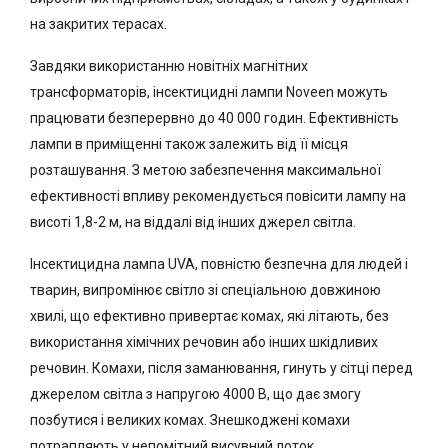
на закритих терасах.
Завдяки використанню новітніх магнітних
трансформаторів, інсектицидні лампи Noveen можуть
працювати безперервно до 40 000 годин. Ефективність
лампи в приміщенні також залежить від її місця
розташування. З метою забезпечення максимальної
ефективності впливу рекомендується повісити лампу на
висоті 1,8-2 м, на віддалі від інших джерел світла.
Інсектицидна лампа UVA, повністю безпечна для людей і
тварин, випромінює світло зі спеціальною довжиною
хвилі, що ефективно привертає комах, які літають, без
використання хімічних речовин або інших шкідливих
речовин. Комахи, після заманювання, гинуть у сітці перед
джерелом світла з напругою 4000 В, що дає змогу
позбутися і великих комах. Знешкоджені комахи
потрапляють у непомітний висувний лоток.