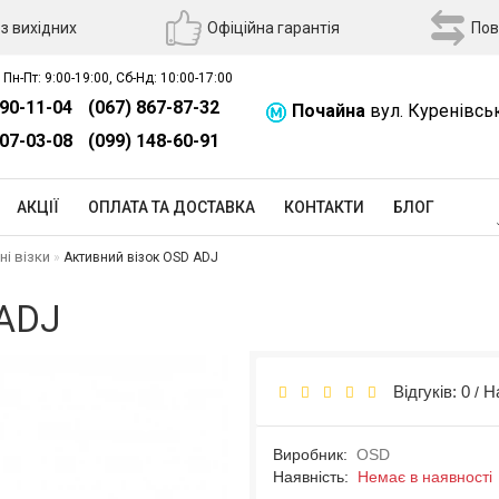
з вихідних
Офіційна гарантія
Пов
 Пн-Пт: 9:00-19:00, Сб-Нд: 10:00-17:00
390-11-04
(067) 867-87-32
Почайна
вул. Куренівсь
507-03-08
(099) 148-60-91
АКЦІЇ
ОПЛАТА ТА ДОСТАВКА
КОНТАКТИ
БЛОГ
ні візки
Активний візок OSD ADJ
 ADJ
Відгуків: 0
Н
/
Виробник:
OSD
Наявність:
Немає в наявності