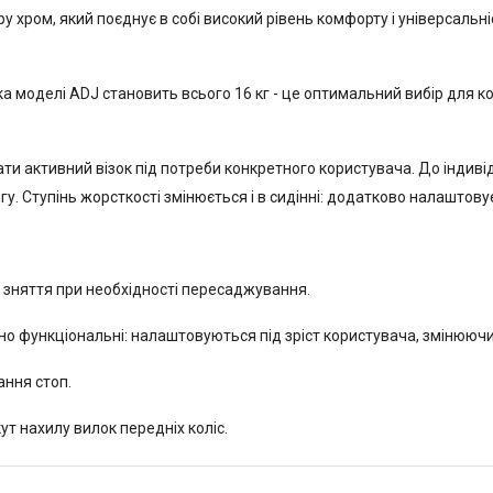
ру хром, який поєднує в собі високий рівень комфорту і універсаль
зка моделі ADJ становить всього 16 кг - це оптимальний вибір для к
и активний візок під потреби конкретного користувача. До індиві
гу. Ступінь жорсткості змінюється і в сидінні: додатково налаштовує
о зняття при необхідності пересаджування.
о функціональні: налаштовуються під зріст користувача, змінюючи 
ння стоп.
ут нахилу вилок передніх коліс.