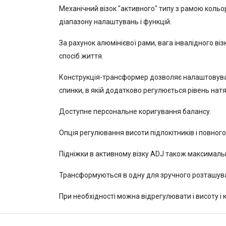
Механічний візок "активного" типу з рамою кольо
діапазону налаштувань і функцій.
За рахунок алюмінієвої рами, вага інвалідного ві
спосіб життя.
Конструкція-трансформер дозволяє налаштовуват
спинки, в якій додатково регулюється рівень натя
Доступне персональне коригування балансу.
Опція регулювання висоти підлокітників і повног
Підніжки в активному візку ADJ також максимальн
Трансформуються в одну для зручного розташува
При необхідності можна відрегулювати і висоту і к