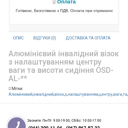
Оплата
Готівкою, Безготівкою з ПДВ, Оплата при отриманні
ОПИС
ВІДГУКИ (0)
ДОСТАВКА ТА ОПЛАТА
Алюмінієвий інвалідний візок
з налаштуванням центру
ваги та висоти сидіння OSD-
AL-**
Мітки:
Алюмінієвий
,
інвалідний
,
візок
,
з
,
налаштуванням
,
центру
,
ваги
,
та
,
Звоните: Пн-Пт: 9:00-19:00, Сб-Вс: 10:00-17:00