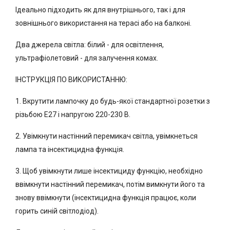
Ідеально підходить як для внутрішнього, так і для
зовнішнього використання на терасі або на балконі.
Два джерела світла: білий - для освітлення,
ультрафіолетовий - для залучення комах.
ІНСТРУКЦІЯ ПО ВИКОРИСТАННЮ:
1. Вкрутити лампочку до будь-якої стандартної розетки з
різьбою E27 і напругою 220-230 В.
2. Увімкнути настінний перемикач світла, увімкнеться
лампа та інсектицидна функція.
3. Щоб увімкнути лише інсектициду функцію, необхідно
ввімкнути настінний перемикач, потім вимкнути його та
знову ввімкнути (інсектицидна функція працює, коли
горить синій світлодіод).