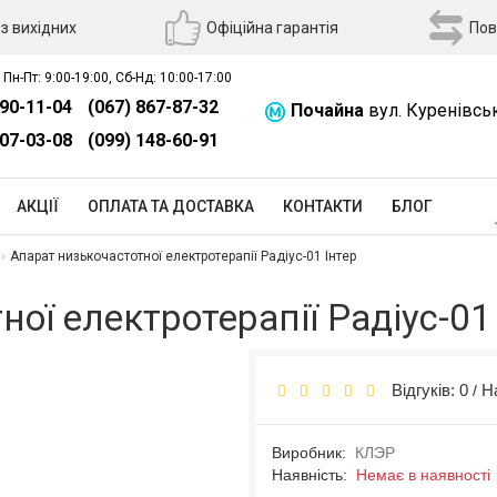
з вихідних
Офіційна гарантія
Пов
 Пн-Пт: 9:00-19:00, Сб-Нд: 10:00-17:00
390-11-04
(067) 867-87-32
Почайна
вул. Куренівсь
507-03-08
(099) 148-60-91
АКЦІЇ
ОПЛАТА ТА ДОСТАВКА
КОНТАКТИ
БЛОГ
Апарат низькочастотної електротерапії Радіус-01 Інтер
ої електротерапії Радіус-01
Відгуків: 0
Н
/
Виробник:
КЛЭР
Наявність:
Немає в наявності