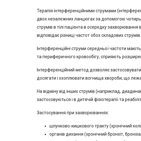
Терапія інтерференційними струмами (інтерференц
двох незалежних ланцюгах за допомогою чотирьох
струмів в тілі пацієнта в осередку захворювання
відповідає різниці частот обох складових струмів.
Інтерференційні струми середньої частоти мают
та периферичного кровообігу, сприяють розшире
Інтерференційний метод дозволяє застосовувати с
досягати і охоплювати вогнища хвороби, що лежат
На відміну від інших струмів (наприклад, диади
застосовуються і в дитячій фізіотерапії та реабіліт
Застосування при захворюваннях:
шлунково-кишкового тракту (хронічний коліт,
органів дихання (хронічний бронхіт, бронхіа