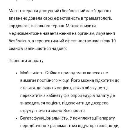
Магнітотерапія доступний і безболісний засіб, давно і
впевнено довела свою ефективність в травматології,
кардіології, загальної терапії. Можна знизити
медикаментозне навантаження на організм, лікування
безболісно, ​​а терапевтичний ефект настає вже після 10
сеансів і залишається надовго.
Переваги апарату:
Мобільність. Стійка з приладом на колесах не
вимагає постійного місця. Його можна підкотити до
стільця, де сидить пацієнт, ліжка або кушетці,
перекотити з кабінету фізіопроцедур в палату де
знаходиться пацієнт, підключити до джерела
струму і почати сеанс. Все просто.
Багатофункціональність. У комплектації апарату
передбачено 7 різноманітних індукторів соленоїди,