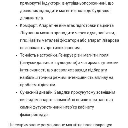
прямокутні індуктори, внутрішньопорожнинні, що
дозволяє підводити магнітне поле до будь-якої
ділянки тіла.
Комфорт. Апарат не вимагає підготовки пацієнта.
Лікування можна проводити через одяг, пов'язки,
гіпс. Навіть металеві фіксатори або апарат Ілізарова
не зважають протипоказанням.
Точність настройки. Генерує різні магнітні поля
(синусоидальное і пульсуюче) з чотирма ступенями
інтенсивності, що дозволяє завжди підбирати
найбільш точний режим і інтенсивність впливу на
проблемні ділянки.
Сучасний дизайн. Завдяки просунутому зовнішнім
виглядом апарат гармонійно впишеться навіть в
самий футуристичний інтер'єр кабінету
фізіопроцедур.
Цілеспрямоване регульоване магнітне поле покращує