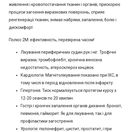
живлення і кровопостачання тканин і органів, прискорює
процеси загоєння виразкових поверхонь, сприяє
ренгенераціі тканин, знімає набряки, запалення, болю і
дискомфорт.
Полюс 2М: ефективність, перевірена часом!
Лікування периферичних судин рук і ніг. Трофічні
виразки, тромбофлебіт, хронічна венозна
недостатність, атеросклероз кінцівок.
Кардіологія. Магнітолікування показано при ІХС, в
тому числі в період відновлення після інфаркту.
Гіпертонія. Тиск нормалізується протягом курсу з
12-20 сеансів по 20 хвилин.
Гострі і хронічні запалення органів дихання: бронхіт,
певмонія, гайморит. Як для лікування, так і для
профілактики загострення.
Урологія: пієлонефрит, цистит, простатит, і при