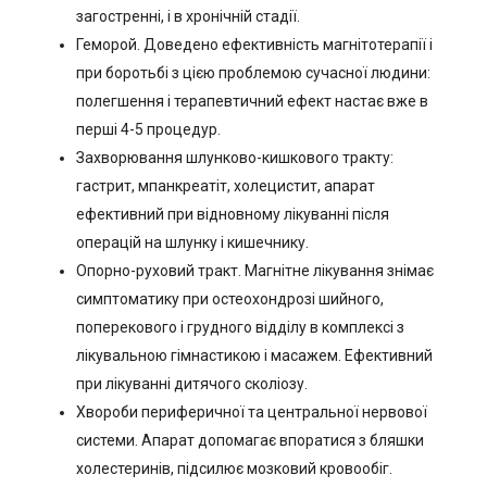
загостренні, і в хронічній стадії.
Геморой. Доведено ефективність магнітотерапії і
при боротьбі з цією проблемою сучасної людини:
полегшення і терапевтичний ефект настає вже в
перші 4-5 процедур.
Захворювання шлунково-кишкового тракту:
гастрит, мпанкреатіт, холецистит, апарат
ефективний при відновному лікуванні після
операцій на шлунку і кишечнику.
Опорно-руховий тракт. Магнітне лікування знімає
симптоматику при остеохондрозі шийного,
поперекового і грудного відділу в комплексі з
лікувальною гімнастикою і масажем. Ефективний
при лікуванні дитячого сколіозу.
Хвороби периферичної та центральної нервової
системи. Апарат допомагає впоратися з бляшки
холестеринів, підсилює мозковий кровообіг.