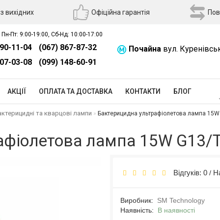
з вихідних
Офіційна гарантія
Пов
 Пн-Пт: 9:00-19:00, Сб-Нд: 10:00-17:00
390-11-04
(067) 867-87-32
Почайна
вул. Куренівсь
507-03-08
(099) 148-60-91
АКЦІЇ
ОПЛАТА ТА ДОСТАВКА
КОНТАКТИ
БЛОГ
бактерицидні та кварцові лампи
Бактерицидна ультрафіолетова лампа 15W
афіолетова лампа 15W G13/T
Відгуків: 0
Н
/
Виробник:
SM Technology
Наявність:
В наявності