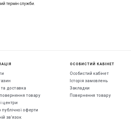
лий термін служби.
МАЦІЯ
ОСОБИСТИЙ КАБІНЕТ
ти
Особистий кабінет
газин
Історія замовлень
 та доставка
Закладки
і повернення товару
Повернення товару
і центри
р публічної оферти
ій зв’язок