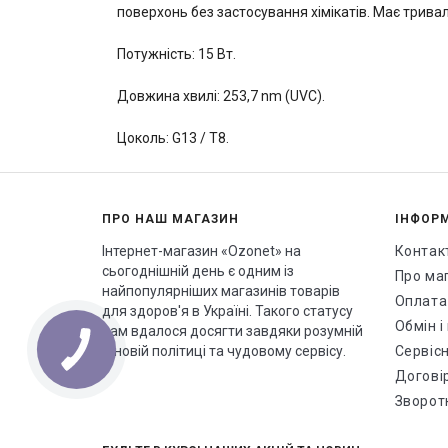
поверхонь без застосування хімікатів. Має трива
Потужність: 15 Вт.
Довжина хвилі: 253,7 nm (UVC).
Цоколь: G13 / T8.
ПРО НАШ МАГАЗИН
ІНФОР
Інтернет-магазин «Ozonet» на
Контак
сьогоднішній день є одним із
Про ма
найпопулярніших магазинів товарів
Оплата
для здоров'я в Україні. Такого статусу
Обмін 
нам вдалося досягти завдяки розумній
ціновій політиці та чудовому сервісу.
Сервісн
Догові
Зворотн