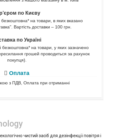
мовлення з нашого магазину в м. Київ
р’єром по Києву
 безкоштовна* на товари, в яких вказано
вка". Вартість доставки – 100 грн.
тавка по Україні
і безкоштовна* на товари, у яких зазначено
ересилання грошей проводиться за рахунок
покупця).
Оплата
івкою з ПДВ, Оплата при отриманні
nology
кологічно чистий засіб для дезінфекції повітря і