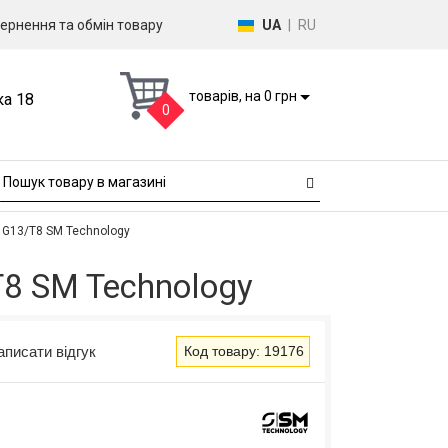
ернення та обмін товару
UA
|
RU
товарів, на 0 грн
ка 18
0
 G13/T8 SM Technology
8 SM Technology
аписати відгук
Код товару: 19176