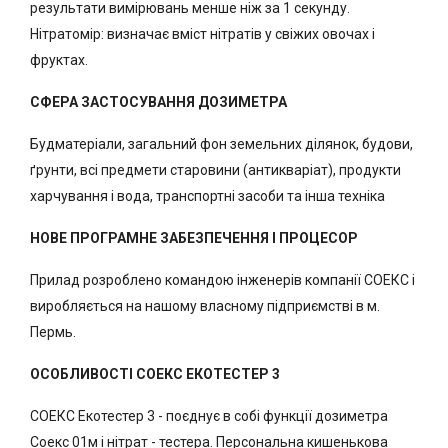
результати вимірювань менше ніж за 1 секунду.
Нітратомір: визначає вміст нітратів у свіжих овочах і
фруктах.
СФЕРА ЗАСТОСУВАННЯ ДОЗИМЕТРА
Будматеріали, загальний фон земельних ділянок, будови,
ґрунти, всі предмети старовини (антикваріат), продукти
харчування і вода, транспортні засоби та інша техніка
НОВЕ ПРОГРАМНЕ ЗАБЕЗПЕЧЕННЯ І ПРОЦЕСОР
Прилад розроблено командою інженерів компанії СОЕКС і
виробляється на нашому власному підприємстві в м.
Пермь.
ОСОБЛИВОСТІ СОЕКС ЕКОТЕСТЕР 3
СОЕКС Екотестер 3 - поєднує в собі функції дозиметра
Соекс 01м і нітрат - тестера. Персональна кишенькова