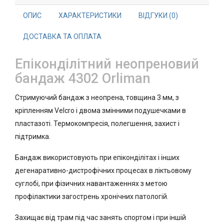
ОПИС
ХАРАКТЕРИСТИКИ
ВІДГУКИ (0)
ДОСТАВКА ТА ОПЛАТА
Епіконділітний неопреновий
бандаж 4302 Orliman
Стримуючий бандаж з неопрена, товщина 3 мм, з
кріпленням Velcro і двома змінними подушечками в
пластазоті. Термокомпресія, полегшення, захист і
підтримка.
Бандаж використовують при епіконділітах і інших
дегенаративно-дистрофічних процесах в ліктьовому
суглобі, при фізичних навантаженнях з метою
профілактики загострень хронічних патологій.
Захищає від трам під час занять спортом і при іншій