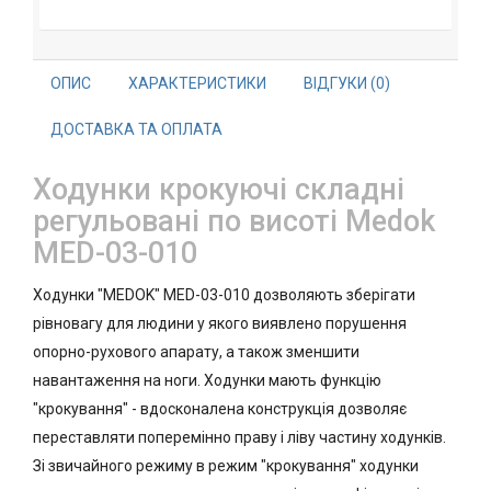
ОПИС
ХАРАКТЕРИСТИКИ
ВІДГУКИ (0)
ДОСТАВКА ТА ОПЛАТА
Ходунки крокуючі складні
регульовані по висоті Medok
MED-03-010
Ходунки "MEDOK" MED-03-010 дозволяють зберігати
рівновагу для людини у якого виявлено порушення
опорно-рухового апарату, а також зменшити
навантаження на ноги. Ходунки мають функцію
"крокування" - вдосконалена конструкція дозволяє
переставляти поперемінно праву і ліву частину ходунків.
Зі звичайного режиму в режим "крокування" ходунки