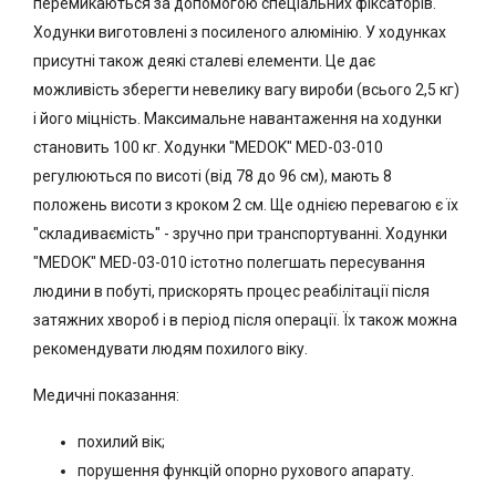
перемикаються за допомогою спеціальних фіксаторів.
Ходунки виготовлені з посиленого алюмінію. У ходунках
присутні також деякі сталеві елементи. Це дає
можливість зберегти невелику вагу вироби (всього 2,5 кг)
і його міцність. Максимальне навантаження на ходунки
становить 100 кг. Ходунки "MEDOK" MED-03-010
регулюються по висоті (від 78 до 96 см), мають 8
положень висоти з кроком 2 см. Ще однією перевагою є їх
"складиваємість" - зручно при транспортуванні. Ходунки
"MEDOK" MED-03-010 істотно полегшать пересування
людини в побуті, прискорять процес реабілітації після
затяжних хвороб і в період після операції. Їх також можна
рекомендувати людям похилого віку.
Медичні показання:
похилий вік;
порушення функцій опорно рухового апарату.