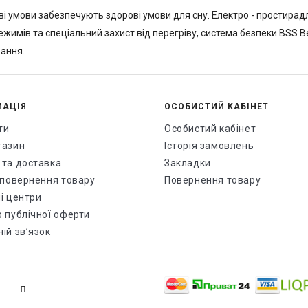
дві умови забезпечують здорові умови для сну. Електро - простирад
режимів та спеціальний захист від перегріву, система безпеки BSS 
рання.
МАЦІЯ
ОСОБИСТИЙ КАБІНЕТ
ти
Особистий кабінет
газин
Історія замовлень
 та доставка
Закладки
і повернення товару
Повернення товару
і центри
р публічної оферти
ій зв’язок