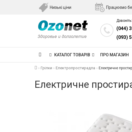
Низькі ціни
Працюємо бе
Дзвоніть:
(044) 
(093) 
КАТАЛОГ ТОВАРІВ
ПРО МАГАЗИН
Грілки
Електропростирадла
Електричне простир
Електричне простира