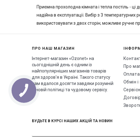
Приємна прохолодна кімната і тепла постіль - ці 
надійна в експлуатації. Вибір з 3 температурних 
використовувати з двох сторін; можливе ручне п
ПРО НАШ МАГАЗИН
ІНФОР
Інтернет-магазин «Ozonet» на
Контак
сьогоднішній день є одним із
Про ма
найпопулярніших магазинів товарів
Оплата
для здоров'я в Україні. Такого статусу
Обмін 
нам вдалося досягти завдяки розумній
ціновій політиці та чудовому сервісу.
Сервісн
Догові
Зворотн
БУДЬТЕ В КУРСІ НАШИХ АКЦІЙ ТА НОВИН