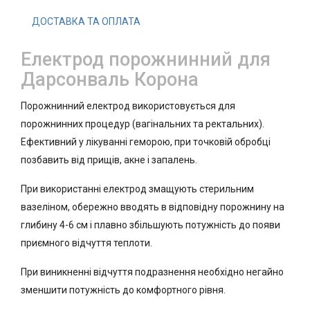
ДОСТАВКА ТА ОПЛАТА
Електрод порожнинний для
Дарсонваль Корона
Порожнинний електрод використовується для
порожнинних процедур (вагінальних та ректальних).
Ефективний у лікуванні геморою, при точковій обробці
позбавить від прищів, акне і запалень.
При використанні електрод змащують стерильним
вазеліном, обережно вводять в відповідну порожнину на
глибину 4-6 см і плавно збільшують потужність до появи
приємного відчуття теплоти.
При виникненні відчуття подразнення необхідно негайно
зменшити потужність до комфортного рівня.