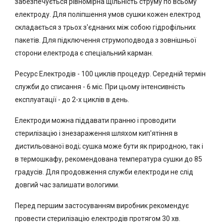
забезпечується рівномірна щільність струму по всьому
електроду. Для поліпшення умов сушки кожен електрод
складається з трьох з'єднаних між собою гідрофільних
пакетів. Для підключення струмоподвода з зовнішньої
сторони електрода є спеціальний карман.
Ресурс Електродів - 100 циклів процедур. Середній термін
служби до списання - 6 міс. При цьому інтенсивність
експлуатації - до 2-х циклів в день.
Електроди можна піддавати пранню і проводити
стерилізацію і знезараження шляхом кип'ятіння в
дистильованої воді; сушка може бути як природною, так і
в термошкафу, рекомендована температура сушки до 85
градусів. Для продовження служби електроди не слід
довгий час залишати вологими.
Перед першим застосуванням виробник рекомендує
провести стерилізацію електродів протягом 30 хв.