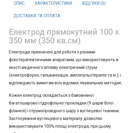
ОПИС
ХАРАКТЕРИСТИКИ
ВІДГУКИ (0)
ДОСТАВКА ТА ОПЛАТА
Електрод прямокутний 100 х
350 мм (350 кв.см)
Електроди призначені для роботи з різними
фізіотерапевтичними апаратами, що використовують в
якості медичного впливу електричний струм
(електрофорез, гальванізація, ампліпульстерапія та ін.), і
відповідають вимогам всіх відомих лікувальних методик.
Кожен електрод складається з бавовняної
багатошарової гідрофільної прокладки (9 шарів білої
фланелі) і струмопровідного шару з вуглецевої тканини.
Застосування вуглецевого матеріалу дозволяє
використовувати 100% площі електрода, при цьому