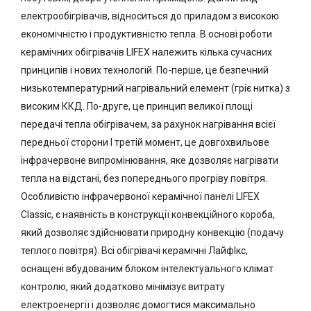
електрообігрівачів, відноситься до приладом з високою
економічністю і продуктивністю тепла. В основі роботи
керамічних обігрівачів LIFEX належить кілька сучасних
принципів і нових технологій. По-перше, це безпечний
низькотемпературний нагрівальний елемент (гріє нитка) з
високим ККД. По-друге, це принцип великої площі
передачі тепла обігрівачем, за рахунок нагрівання всієї
передньої сторони І третій момент, це довгохвильове
інфрачервоне випромінювання, яке дозволяє нагрівати
тепла на відстані, без попереднього прогріву повітря.
Особливістю інфрачервоної керамічної панелі LIFEX
Classic, є наявність в конструкції конвекційного короба,
який дозволяє здійснювати природну конвекцію (подачу
теплого повітря). Всі обігрівачі керамічні ЛайфІкс,
оснащені вбудованим блоком інтелектуального клімат
контролю, який додатково мінімізує витрату
електроенергії і дозволяє домогтися максимально