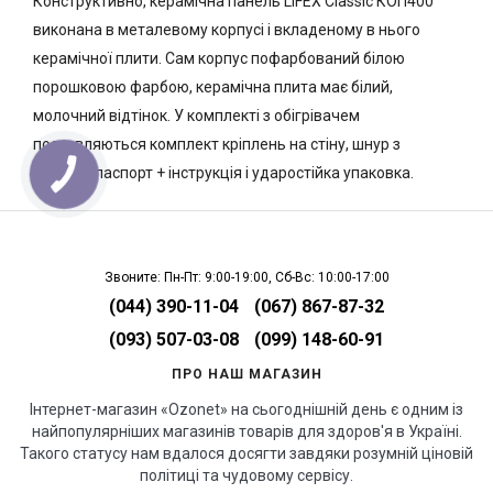
Конструктивно, керамічна панель LIFEX Classic КОП400
виконана в металевому корпусі і вкладеному в нього
керамічної плити. Сам корпус пофарбований білою
порошковою фарбою, керамічна плита має білий,
молочний відтінок. У комплекті з обігрівачем
поставляються комплект кріплень на стіну, шнур з
вилкою, паспорт + інструкція і ударостійка упаковка.
КНОПКА
СВЯЗИ
Звоните: Пн-Пт: 9:00-19:00, Сб-Вс: 10:00-17:00
(044) 390-11-04
(067) 867-87-32
(093) 507-03-08
(099) 148-60-91
ПРО НАШ МАГАЗИН
Інтернет-магазин «Ozonet» на сьогоднішній день є одним із
найпопулярніших магазинів товарів для здоров'я в Україні.
Такого статусу нам вдалося досягти завдяки розумній ціновій
політиці та чудовому сервісу.